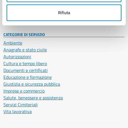
Personale amministrativo
Documenti e dati
Rifiuta
Intranet, posta aziendale e protocollo
CATEGORIE DI SERVIZIO
Ambiente
Anagrafe e stato civile
Autorizzazioni
Cultura e tempo libero
Documenti e certificati
Educazione e formazione
Giustizia e sicurezza pubblica
Imprese e commercio
Salute, benessere e assistenza
Servizi Cimiteriali
Vita lavorativa