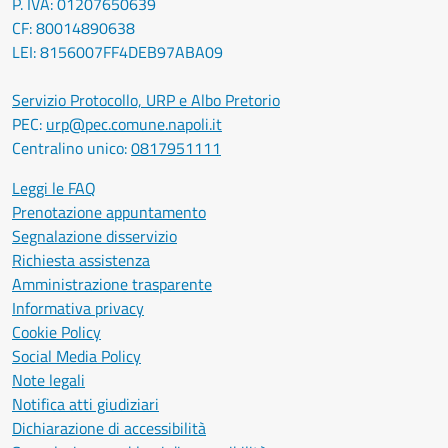
P. IVA: 01207650639
CF: 80014890638
LEI: 8156007FF4DEB97ABA09
Servizio Protocollo, URP e Albo Pretorio
PEC:
urp@pec.comune.napoli.it
Centralino unico:
0817951111
Leggi le FAQ
Prenotazione appuntamento
Segnalazione disservizio
Richiesta assistenza
Amministrazione trasparente
Informativa privacy
Cookie Policy
Social Media Policy
Note legali
Notifica atti giudiziari
Dichiarazione di accessibilità