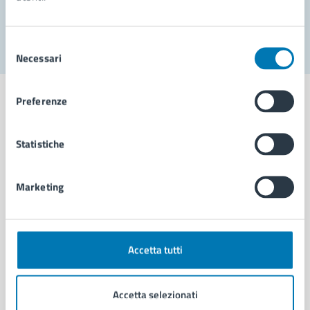
Segnala disservizio
Selezione
Necessari
del
consenso
Preferenze
Statistiche
Comune di Napoli
Marketing
AMMINISTRAZIONE
Aree amministrative
Organi di governo
Municipalità
Accetta tutti
Uffici
Enti e fondazioni
Accetta selezionati
Politici