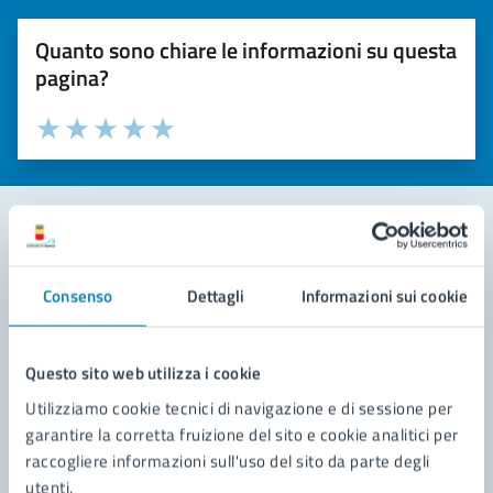
Quanto sono chiare le informazioni su questa
pagina?
Valuta la chiarezza delle informazioni (da 1 a 5 stelle)
Seleziona il numero di stelle per valutare la chiarezza delle i
Valuta 1 stelle su 5
Valuta 2 stelle su 5
Valuta 3 stelle su 5
Valuta 4 stelle su 5
Valuta 5 stelle su 5
Contatta il comune
Consenso
Dettagli
Informazioni sui cookie
Leggi le domande frequenti
Richiedi assistenza
Questo sito web utilizza i cookie
Utilizziamo cookie tecnici di navigazione e di sessione per
Prenota appuntamento
garantire la corretta fruizione del sito e cookie analitici per
raccogliere informazioni sull'uso del sito da parte degli
Problemi in città
utenti.