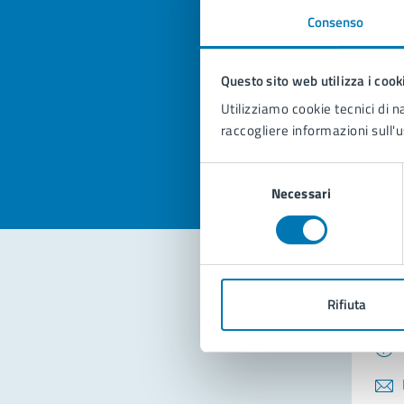
Consenso
Quan
pagi
Questo sito web utilizza i cook
Utilizziamo cookie tecnici di n
Valuta la
Selezi
raccogliere informazioni sull'u
Valuta 
Val
Selezione
Necessari
del
consenso
Con
Rifiuta