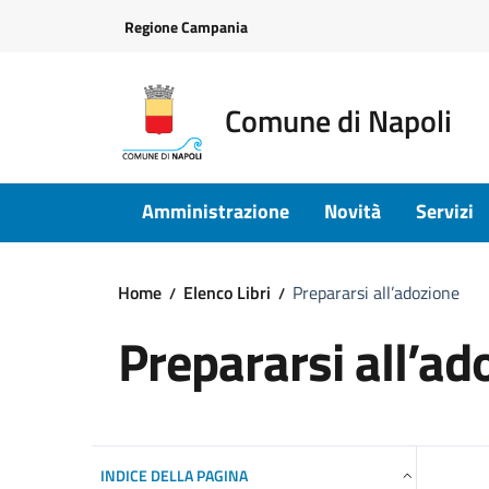
Vai ai contenuti
Vai al footer
Regione Campania
Comune di Napoli
Amministrazione
Novità
Servizi
Home
Elenco Libri
Prepararsi all’adozione
Prepararsi all’ad
INDICE DELLA PAGINA