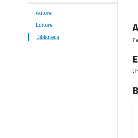
Autore
A
Editore
Biblioteca
Pa
E
U
B