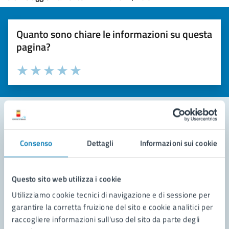
Quanto sono chiare le informazioni su questa
pagina?
Valuta la chiarezza delle informazioni (da 1 a 5 stelle)
Seleziona il numero di stelle per valutare la chiarezza delle i
Valuta 1 stelle su 5
Valuta 2 stelle su 5
Valuta 3 stelle su 5
Valuta 4 stelle su 5
Valuta 5 stelle su 5
Contatta il comune
Consenso
Dettagli
Informazioni sui cookie
Leggi le domande frequenti
Questo sito web utilizza i cookie
Richiedi assistenza
Utilizziamo cookie tecnici di navigazione e di sessione per
Prenota appuntamento
garantire la corretta fruizione del sito e cookie analitici per
raccogliere informazioni sull'uso del sito da parte degli