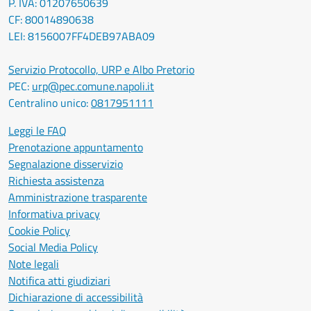
P. IVA: 01207650639
CF: 80014890638
LEI: 8156007FF4DEB97ABA09
Servizio Protocollo, URP e Albo Pretorio
PEC:
urp@pec.comune.napoli.it
Centralino unico:
0817951111
Leggi le FAQ
Prenotazione appuntamento
Segnalazione disservizio
Richiesta assistenza
Amministrazione trasparente
Informativa privacy
Cookie Policy
Social Media Policy
Note legali
Notifica atti giudiziari
Dichiarazione di accessibilità