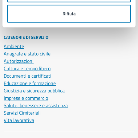
Personale amministrativo
Documenti e dati
Rifiuta
Intranet, posta aziendale e protocollo
CATEGORIE DI SERVIZIO
Ambiente
Anagrafe e stato civile
Autorizzazioni
Cultura e tempo libero
Documenti e certificati
Educazione e formazione
Giustizia e sicurezza pubblica
Imprese e commercio
Salute, benessere e assistenza
Servizi Cimiteriali
Vita lavorativa