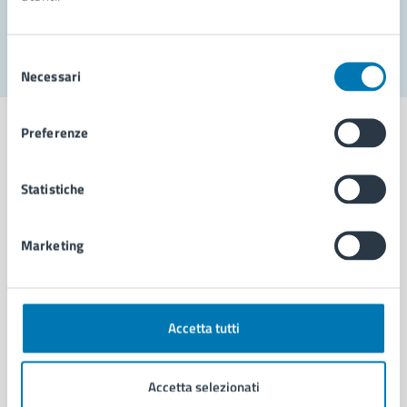
Segnala disservizio
Selezione
Necessari
del
consenso
Preferenze
Statistiche
Comune di Napoli
Marketing
AMMINISTRAZIONE
Aree amministrative
Organi di governo
Municipalità
Accetta tutti
Uffici
Enti e fondazioni
Accetta selezionati
Politici