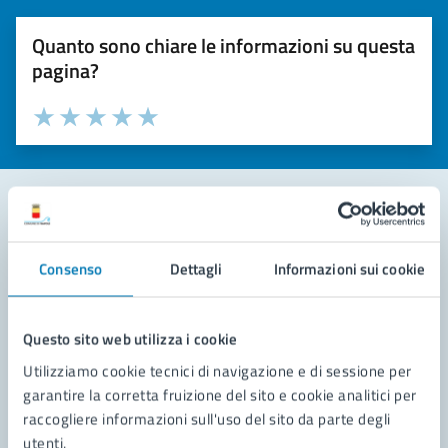
Quanto sono chiare le informazioni su questa
pagina?
Valuta la chiarezza delle informazioni (da 1 a 5 stelle)
Seleziona il numero di stelle per valutare la chiarezza delle i
Valuta 1 stelle su 5
Valuta 2 stelle su 5
Valuta 3 stelle su 5
Valuta 4 stelle su 5
Valuta 5 stelle su 5
Contatta il comune
Consenso
Dettagli
Informazioni sui cookie
Leggi le domande frequenti
Richiedi assistenza
Questo sito web utilizza i cookie
Utilizziamo cookie tecnici di navigazione e di sessione per
Prenota appuntamento
garantire la corretta fruizione del sito e cookie analitici per
raccogliere informazioni sull'uso del sito da parte degli
Problemi in città
utenti.