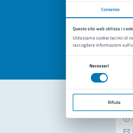
Consenso
Quan
Questo sito web utilizza i cook
pagi
Utilizziamo cookie tecnici di n
Valuta la
Selezi
raccogliere informazioni sull'u
Valuta 
Val
Selezione
Necessari
del
consenso
Rifiuta
Con