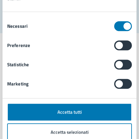
Segnala disservizio
Selezione
Necessari
del
consenso
Preferenze
Statistiche
Comune di Napoli
Marketing
AMMINISTRAZIONE
Aree amministrative
Organi di governo
Municipalità
Accetta tutti
Uffici
Enti e fondazioni
Accetta selezionati
Politici