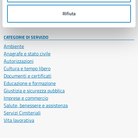
Personale amministrativo
Documenti e dati
Rifiuta
Intranet, posta aziendale e protocollo
CATEGORIE DI SERVIZIO
Ambiente
Anagrafe e stato civile
Autorizzazioni
Cultura e tempo libero
Documenti e certificati
Educazione e formazione
Giustizia e sicurezza pubblica
Imprese e commercio
Salute, benessere e assistenza
Servizi Cimiteriali
Vita lavorativa