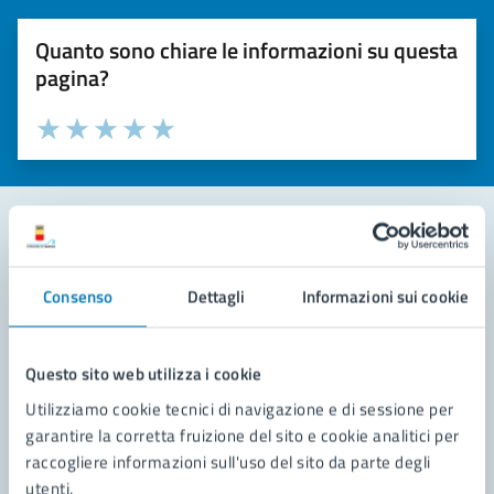
Quanto sono chiare le informazioni su questa
pagina?
Valuta la chiarezza delle informazioni (da 1 a 5 stelle)
Seleziona il numero di stelle per valutare la chiarezza delle i
Valuta 1 stelle su 5
Valuta 2 stelle su 5
Valuta 3 stelle su 5
Valuta 4 stelle su 5
Valuta 5 stelle su 5
Contatta il comune
Consenso
Dettagli
Informazioni sui cookie
Leggi le domande frequenti
Richiedi assistenza
Questo sito web utilizza i cookie
Utilizziamo cookie tecnici di navigazione e di sessione per
Prenota appuntamento
garantire la corretta fruizione del sito e cookie analitici per
raccogliere informazioni sull'uso del sito da parte degli
Problemi in città
utenti.