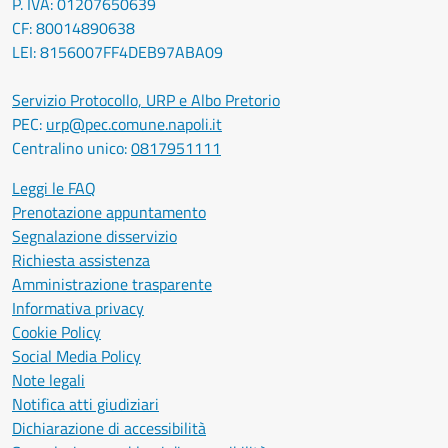
P. IVA: 01207650639
CF: 80014890638
LEI: 8156007FF4DEB97ABA09
Servizio Protocollo, URP e Albo Pretorio
PEC:
urp@pec.comune.napoli.it
Centralino unico:
0817951111
Leggi le FAQ
Prenotazione appuntamento
Segnalazione disservizio
Richiesta assistenza
Amministrazione trasparente
Informativa privacy
Cookie Policy
Social Media Policy
Note legali
Notifica atti giudiziari
Dichiarazione di accessibilità