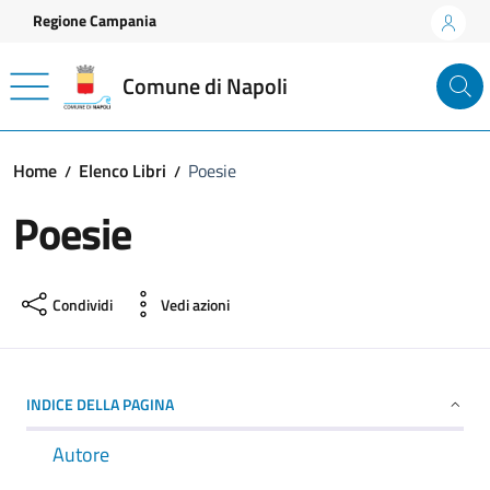
Vai ai contenuti
Vai al footer
Regione Campania
Comune di Napoli
Home
Elenco Libri
Poesie
Poesie
Condividi
Vedi azioni
INDICE DELLA PAGINA
Autore