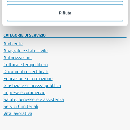
Personale amministrativo
Documenti e dati
Rifiuta
Intranet, posta aziendale e protocollo
CATEGORIE DI SERVIZIO
Ambiente
Anagrafe e stato civile
Autorizzazioni
Cultura e tempo libero
Documenti e certificati
Educazione e formazione
Giustizia e sicurezza pubblica
Imprese e commercio
Salute, benessere e assistenza
Servizi Cimiteriali
Vita lavorativa