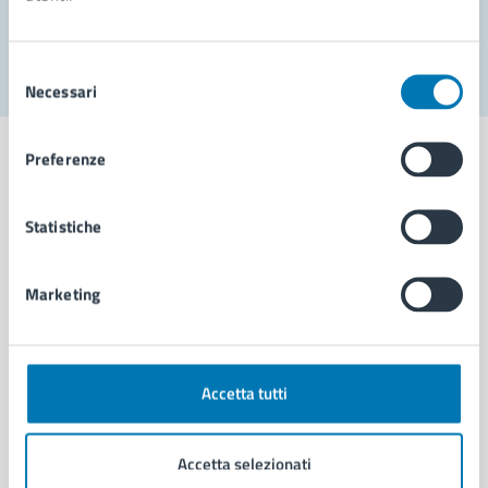
Segnala disservizio
Selezione
Necessari
del
consenso
Preferenze
Statistiche
Comune di Napoli
Marketing
AMMINISTRAZIONE
Aree amministrative
Organi di governo
Municipalità
Accetta tutti
Uffici
Enti e fondazioni
Accetta selezionati
Politici