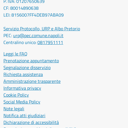
P. IVA: 01207650639
CF: 80014890638
LEI: 8156007FF4DEB97ABA09
Servizio Protocollo, URP e Albo Pretorio
PEC:
urp@pec.comune.napoli.it
Centralino unico:
0817951111
Leggi le FAQ
Prenotazione appuntamento
Segnalazione disservizio
Richiesta assistenza
Amministrazione trasparente
Informativa privacy
Cookie Policy
Social Media Policy
Note legali
Notifica atti giudiziari
Dichiarazione di accessibilità