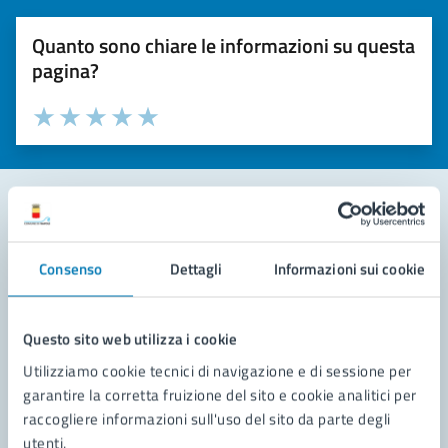
Quanto sono chiare le informazioni su questa
pagina?
Valuta la chiarezza delle informazioni (da 1 a 5 stelle)
Seleziona il numero di stelle per valutare la chiarezza delle i
Valuta 1 stelle su 5
Valuta 2 stelle su 5
Valuta 3 stelle su 5
Valuta 4 stelle su 5
Valuta 5 stelle su 5
Contatta il comune
Consenso
Dettagli
Informazioni sui cookie
Leggi le domande frequenti
Richiedi assistenza
Questo sito web utilizza i cookie
Utilizziamo cookie tecnici di navigazione e di sessione per
Prenota appuntamento
garantire la corretta fruizione del sito e cookie analitici per
raccogliere informazioni sull'uso del sito da parte degli
Problemi in città
utenti.