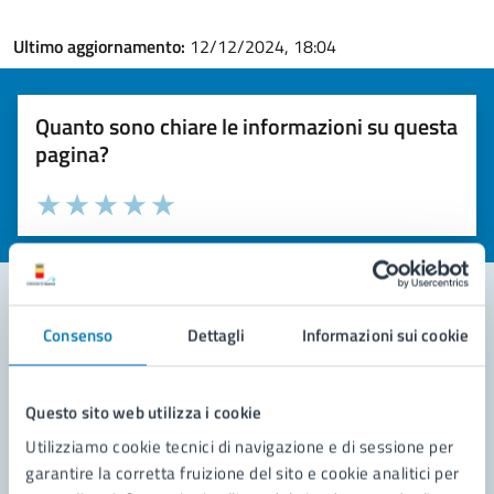
Ultimo aggiornamento:
12/12/2024, 18:04
Quanto sono chiare le informazioni su questa
pagina?
Valuta la chiarezza delle informazioni (da 1 a 5 stelle)
Seleziona il numero di stelle per valutare la chiarezza delle i
Valuta 1 stelle su 5
Valuta 2 stelle su 5
Valuta 3 stelle su 5
Valuta 4 stelle su 5
Valuta 5 stelle su 5
Consenso
Dettagli
Informazioni sui cookie
Contatta il comune
Leggi le domande frequenti
Questo sito web utilizza i cookie
Richiedi assistenza
Utilizziamo cookie tecnici di navigazione e di sessione per
garantire la corretta fruizione del sito e cookie analitici per
Prenota appuntamento