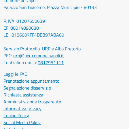
Comune di Napoli
Palazzo San Giacomo, Piazza Municipio - 80133
P. IVA: 01207650639
CF: 80014890638
LEI: 8156007FF4DEB97ABA09
Servizio Protocollo, URP e Albo Pretorio
PEC:
urp@pec.comune.napoli.it
Centralino unico:
0817951111
Leggi le FAQ
Prenotazione appuntamento
Segnalazione disservizio
Richiesta assistenza
Amministrazione trasparente
Informativa privacy
Cookie Policy
Social Media Policy