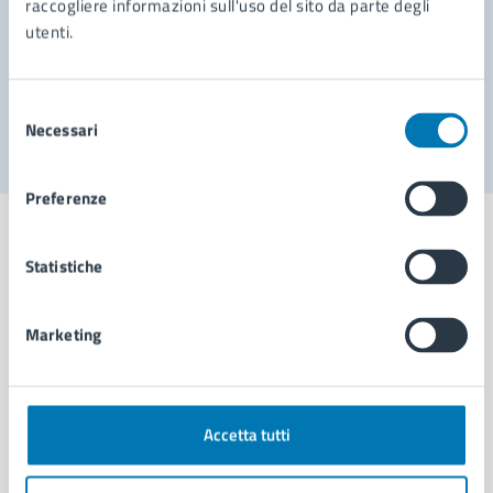
raccogliere informazioni sull'uso del sito da parte degli
utenti.
Problemi in città
Segnala disservizio
Selezione
Necessari
del
consenso
Preferenze
Statistiche
Comune di Napoli
Marketing
AMMINISTRAZIONE
Aree amministrative
Accetta tutti
Organi di governo
Municipalità