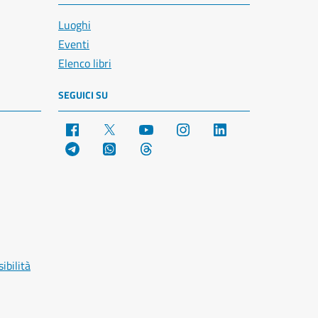
Luoghi
Eventi
Elenco libri
SEGUICI SU
Facebook
X
YouTube
Instagram
LinkedIn
Telegram
WhatsApp
Threads
ibilità