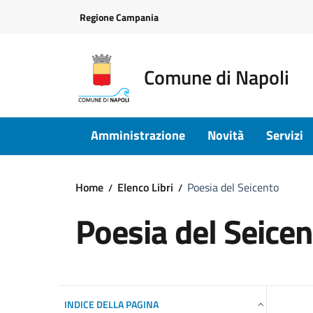
Vai ai contenuti
Vai al footer
Regione Campania
Comune di Napoli
Amministrazione
Novità
Servizi
Home
Elenco Libri
Poesia del Seicento
Poesia del Seice
INDICE DELLA PAGINA