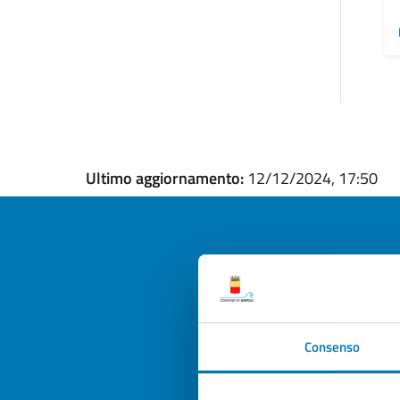
Ultimo aggiornamento:
12/12/2024, 17:50
Quan
pagi
Consenso
Valuta la
Selezi
Valuta 
Val