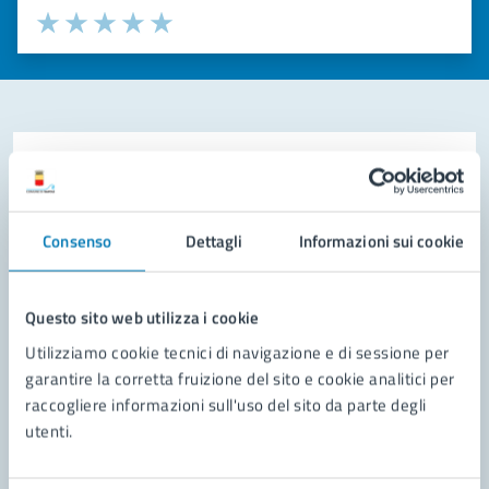
Valuta la chiarezza delle informazioni (da 1 a 5 stelle)
Seleziona il numero di stelle per valutare la chiarezza delle i
Valuta 1 stelle su 5
Valuta 2 stelle su 5
Valuta 3 stelle su 5
Valuta 4 stelle su 5
Valuta 5 stelle su 5
Contatta il comune
Leggi le domande frequenti
Consenso
Dettagli
Informazioni sui cookie
Richiedi assistenza
Prenota appuntamento
Questo sito web utilizza i cookie
Utilizziamo cookie tecnici di navigazione e di sessione per
Problemi in città
garantire la corretta fruizione del sito e cookie analitici per
raccogliere informazioni sull'uso del sito da parte degli
Segnala disservizio
utenti.