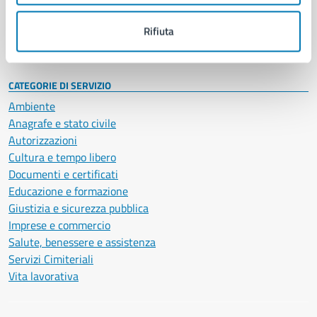
Personale amministrativo
Documenti e dati
Rifiuta
Intranet, posta aziendale e protocollo
CATEGORIE DI SERVIZIO
Ambiente
Anagrafe e stato civile
Autorizzazioni
Cultura e tempo libero
Documenti e certificati
Educazione e formazione
Giustizia e sicurezza pubblica
Imprese e commercio
Salute, benessere e assistenza
Servizi Cimiteriali
Vita lavorativa