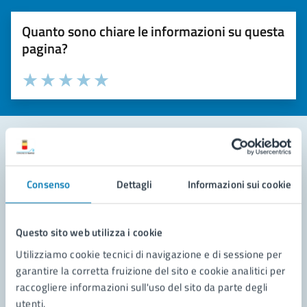
Quanto sono chiare le informazioni su questa
pagina?
Valuta la chiarezza delle informazioni (da 1 a 5 stelle)
Seleziona il numero di stelle per valutare la chiarezza delle i
Valuta 1 stelle su 5
Valuta 2 stelle su 5
Valuta 3 stelle su 5
Valuta 4 stelle su 5
Valuta 5 stelle su 5
Contatta il comune
Consenso
Dettagli
Informazioni sui cookie
Leggi le domande frequenti
Richiedi assistenza
Questo sito web utilizza i cookie
Utilizziamo cookie tecnici di navigazione e di sessione per
Prenota appuntamento
garantire la corretta fruizione del sito e cookie analitici per
raccogliere informazioni sull'uso del sito da parte degli
Problemi in città
utenti.