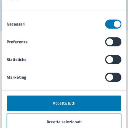
Segnala disservizio
Selezione
Necessari
del
consenso
Preferenze
Statistiche
Comune di Napoli
Marketing
AMMINISTRAZIONE
Aree amministrative
Organi di governo
Municipalità
Accetta tutti
Uffici
Enti e fondazioni
Accetta selezionati
Politici