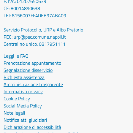
P. IVA: 01207650639
CF: 80014890638
LEI: 8156007FF4DEB97ABA09
Servizio Protocollo, URP e Albo Pretorio
PEC:
urp@pec.comune.napoli.it
Centralino unico:
0817951111
Leggi le FAQ
Prenotazione appuntamento
Segnalazione disservizio
Richiesta assistenza
Amministrazione trasparente
Informativa privacy
Cookie Policy
Social Media Policy
Note legali
Notifica atti giudiziari
Dichiarazione di accessibilità