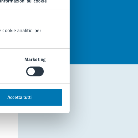
Informazioni sui cookie
azioni
 cookie analitici per
Marketing
Accetta tutti