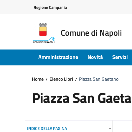
Vai ai contenuti
Vai al footer
Regione Campania
Comune di Napoli
Amministrazione
Novità
Servizi
Home
Elenco Libri
Piazza San Gaetano
Piazza San Gaet
INDICE DELLA PAGINA