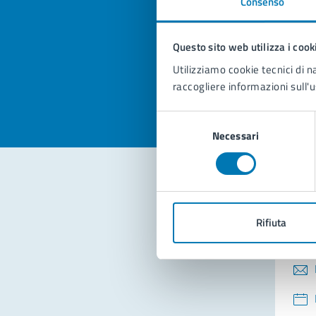
Consenso
Quan
pagi
Questo sito web utilizza i cook
Valuta la
Selezi
Utilizziamo cookie tecnici di n
Valuta 
Val
raccogliere informazioni sull'u
Selezione
Necessari
del
consenso
Con
Rifiuta