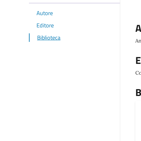
Autore
A
Editore
Biblioteca
An
E
Co
B