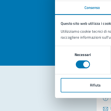
Consenso
Quan
pagi
Questo sito web utilizza i cook
Utilizziamo cookie tecnici di n
Valuta la
Selezi
raccogliere informazioni sull'u
Valuta 
Val
Selezione
Necessari
del
consenso
Rifiuta
Con