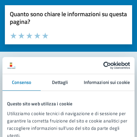
Quanto sono chiare le informazioni su questa
pagina?
Valuta la chiarezza delle informazioni (da 1 a 5 stelle)
Seleziona il numero di stelle per valutare la chiarezza delle i
Valuta 1 stelle su 5
Valuta 2 stelle su 5
Valuta 3 stelle su 5
Valuta 4 stelle su 5
Valuta 5 stelle su 5
Contatta il comune
Consenso
Dettagli
Informazioni sui cookie
Leggi le domande frequenti
Richiedi assistenza
Questo sito web utilizza i cookie
Utilizziamo cookie tecnici di navigazione e di sessione per
Prenota appuntamento
garantire la corretta fruizione del sito e cookie analitici per
raccogliere informazioni sull'uso del sito da parte degli
Problemi in città
utenti.