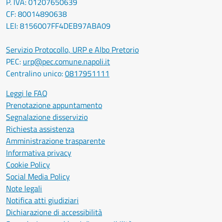
P. IVA: 01207650639
CF: 80014890638
LEI: 8156007FF4DEB97ABA09
Servizio Protocollo, URP e Albo Pretorio
PEC:
urp@pec.comune.napoli.it
Centralino unico:
0817951111
Leggi le FAQ
Prenotazione appuntamento
Segnalazione disservizio
Richiesta assistenza
Amministrazione trasparente
Informativa privacy
Cookie Policy
Social Media Policy
Note legali
Notifica atti giudiziari
Dichiarazione di accessibilità