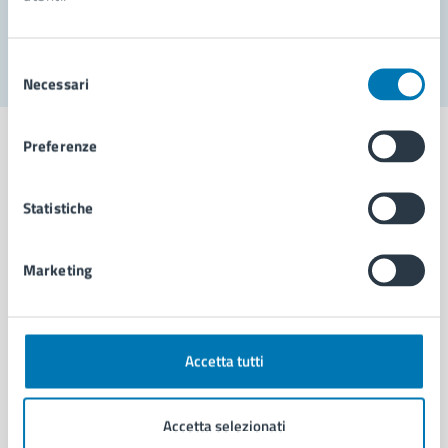
Segnala disservizio
Selezione
Necessari
del
consenso
Preferenze
Statistiche
Comune di Napoli
Marketing
AMMINISTRAZIONE
Aree amministrative
Organi di governo
Municipalità
Accetta tutti
Uffici
Enti e fondazioni
Accetta selezionati
Politici