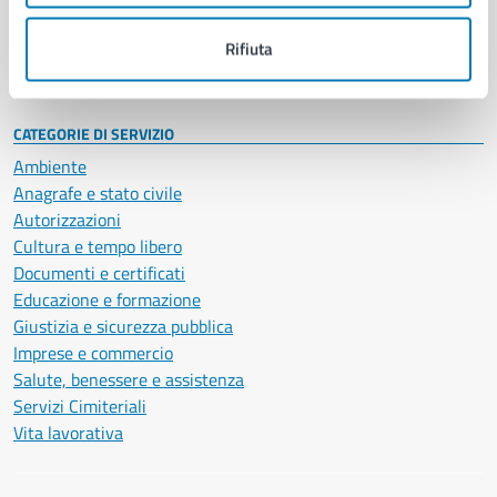
Personale amministrativo
Documenti e dati
Rifiuta
Intranet, posta aziendale e protocollo
CATEGORIE DI SERVIZIO
Ambiente
Anagrafe e stato civile
Autorizzazioni
Cultura e tempo libero
Documenti e certificati
Educazione e formazione
Giustizia e sicurezza pubblica
Imprese e commercio
Salute, benessere e assistenza
Servizi Cimiteriali
Vita lavorativa