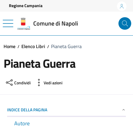
Vai ai contenuti
Vai al footer
Regione Campania
Comune di Napoli
Home
Elenco Libri
Pianeta Guerra
Pianeta Guerra
Condividi
Vedi azioni
INDICE DELLA PAGINA
Autore