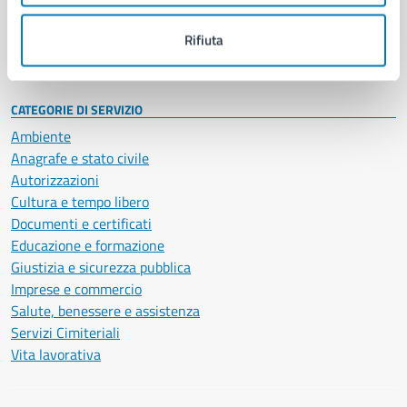
Personale amministrativo
Documenti e dati
Rifiuta
Intranet, posta aziendale e protocollo
CATEGORIE DI SERVIZIO
Ambiente
Anagrafe e stato civile
Autorizzazioni
Cultura e tempo libero
Documenti e certificati
Educazione e formazione
Giustizia e sicurezza pubblica
Imprese e commercio
Salute, benessere e assistenza
Servizi Cimiteriali
Vita lavorativa