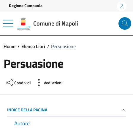
Vai ai contenuti
Vai al footer
Regione Campania
Comune di Napoli
Home
Elenco Libri
Persuasione
Persuasione
Condividi
Vedi azioni
INDICE DELLA PAGINA
Autore