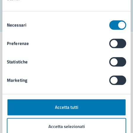
Segnala disservizio
Selezione
Necessari
del
consenso
Preferenze
Statistiche
Comune di Napoli
Marketing
AMMINISTRAZIONE
Aree amministrative
Organi di governo
Municipalità
Accetta tutti
Uffici
Enti e fondazioni
Accetta selezionati
Politici