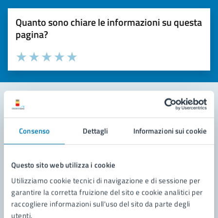
Quanto sono chiare le informazioni su questa
pagina?
Valuta la chiarezza delle informazioni (da 1 a 5 stelle)
Seleziona il numero di stelle per valutare la chiarezza delle i
Valuta 1 stelle su 5
Valuta 2 stelle su 5
Valuta 3 stelle su 5
Valuta 4 stelle su 5
Valuta 5 stelle su 5
Contatta il comune
Consenso
Dettagli
Informazioni sui cookie
Leggi le domande frequenti
Richiedi assistenza
Questo sito web utilizza i cookie
Utilizziamo cookie tecnici di navigazione e di sessione per
Prenota appuntamento
garantire la corretta fruizione del sito e cookie analitici per
raccogliere informazioni sull'uso del sito da parte degli
Problemi in città
utenti.