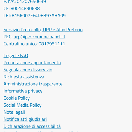
P. IVA: 01207650639
CF: 80014890638
LEI: 8156007FF4DEB97ABA09
Servizio Protocollo, URP e Albo Pretorio
PEC:
urp@pec.comune.napoli.it
Centralino unico:
0817951111
Leggi le FAQ
Prenotazione appuntamento
Segnalazione disservizio
Richiesta assistenza
Amministrazione trasparente
Informativa privacy
Cookie Policy
Social Media Policy
Note legali
Notifica atti giudiziari
Dichiarazione di accessibilità