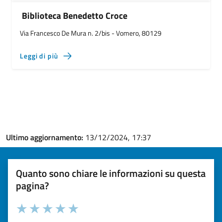
Biblioteca Benedetto Croce
Via Francesco De Mura n. 2/bis - Vomero, 80129
Leggi di più
Ultimo aggiornamento:
13/12/2024, 17:37
Quanto sono chiare le informazioni su questa
pagina?
Valuta la chiarezza delle informazioni (da 1 a 5 stelle)
Seleziona il numero di stelle per valutare la chiarezza delle i
Valuta 1 stelle su 5
Valuta 2 stelle su 5
Valuta 3 stelle su 5
Valuta 4 stelle su 5
Valuta 5 stelle su 5