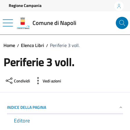
Vai ai contenuti
Vai al footer
Regione Campania
Comune di Napoli
Home
Elenco Libri
Periferie 3 voll.
Periferie 3 voll.
Condividi
Vedi azioni
INDICE DELLA PAGINA
Editore