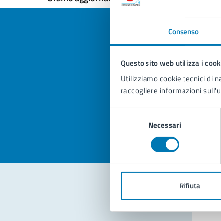
Consenso
Questo sito web utilizza i cook
Quan
Utilizziamo cookie tecnici di n
pagi
raccogliere informazioni sull'u
Valuta la
Selezi
Selezione
Valuta 
Val
Necessari
del
consenso
Rifiuta
Con