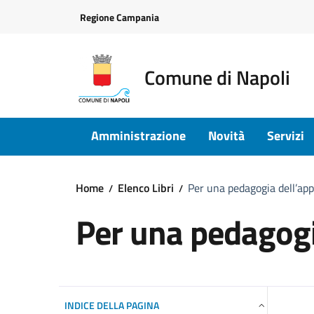
Vai ai contenuti
Vai al footer
Regione Campania
Comune di Napoli
Amministrazione
Novità
Servizi
Home
Elenco Libri
Per una pedagogia dell’a
Per una pedagog
INDICE DELLA PAGINA