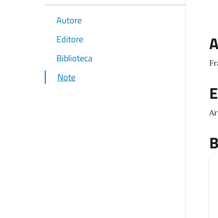
Autore
A
Editore
Biblioteca
Fr
Note
E
A
B