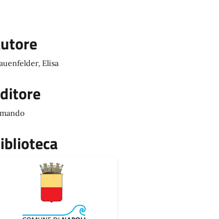
utore
auenfelder, Elisa
ditore
rmando
iblioteca