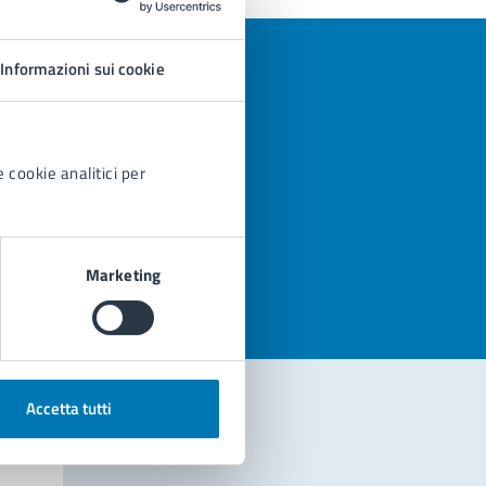
Informazioni sui cookie
 cookie analitici per
azioni
Marketing
Accetta tutti