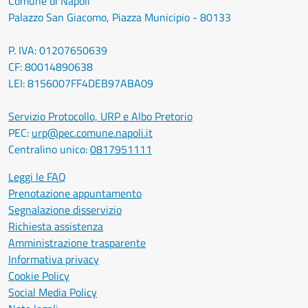
Comune di Napoli
Palazzo San Giacomo, Piazza Municipio - 80133
P. IVA: 01207650639
CF: 80014890638
LEI: 8156007FF4DEB97ABA09
Servizio Protocollo, URP e Albo Pretorio
PEC:
urp@pec.comune.napoli.it
Centralino unico:
0817951111
Leggi le FAQ
Prenotazione appuntamento
Segnalazione disservizio
Richiesta assistenza
Amministrazione trasparente
Informativa privacy
Cookie Policy
Social Media Policy