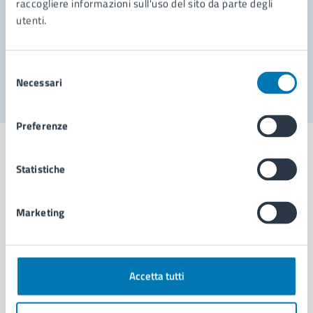
raccogliere informazioni sull'uso del sito da parte degli
utenti.
Problemi in città
Segnala disservizio
Selezione
Necessari
del
consenso
Preferenze
Statistiche
Comune di Napoli
Marketing
AMMINISTRAZIONE
Aree amministrative
Accetta tutti
Organi di governo
Municipalità