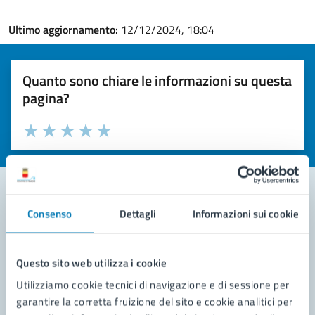
Ultimo aggiornamento:
12/12/2024, 18:04
Quanto sono chiare le informazioni su questa
pagina?
Valuta la chiarezza delle informazioni (da 1 a 5 stelle)
Seleziona il numero di stelle per valutare la chiarezza delle i
Valuta 1 stelle su 5
Valuta 2 stelle su 5
Valuta 3 stelle su 5
Valuta 4 stelle su 5
Valuta 5 stelle su 5
Consenso
Dettagli
Informazioni sui cookie
Contatta il comune
Leggi le domande frequenti
Questo sito web utilizza i cookie
Richiedi assistenza
Utilizziamo cookie tecnici di navigazione e di sessione per
garantire la corretta fruizione del sito e cookie analitici per
Prenota appuntamento