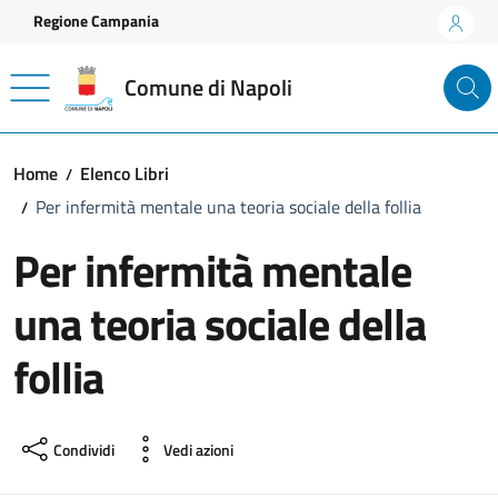
Vai ai contenuti
Vai al footer
Regione Campania
Comune di Napoli
Home
Elenco Libri
Per infermità mentale una teoria sociale della follia
Per infermità mentale
una teoria sociale della
follia
Condividi
Vedi azioni