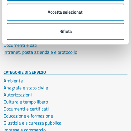
Organi di governo
Municipalità
Accetta selezionati
Uffici
Enti e fondazioni
Politici
Rifiuta
Personale amministrativo
Documenti e dati
Intranet, posta aziendale e protocollo
CATEGORIE DI SERVIZIO
Ambiente
Anagrafe e stato civile
Autorizzazioni
Cultura e tempo libero
Documenti e certificati
Educazione e formazione
Giustizia e sicurezza pubblica
Imprese e commercio