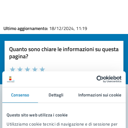
Ultimo aggiornamento:
18/12/2024, 11:19
Quanto sono chiare le informazioni su questa
pagina?
Valuta la chiarezza delle informazioni (da 1 a 5 stelle)
Seleziona il numero di stelle per valutare la chiarezza delle i
Valuta 1 stelle su 5
Valuta 2 stelle su 5
Valuta 3 stelle su 5
Valuta 4 stelle su 5
Valuta 5 stelle su 5
Consenso
Dettagli
Informazioni sui cookie
Contatta il comune
Questo sito web utilizza i cookie
Leggi le domande frequenti
Utilizziamo cookie tecnici di navigazione e di sessione per