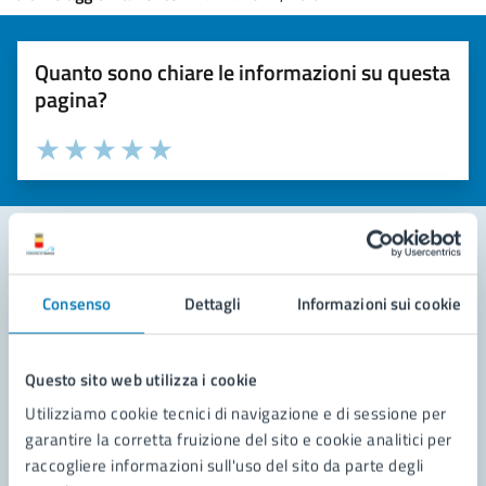
Quanto sono chiare le informazioni su questa
pagina?
Valuta la chiarezza delle informazioni (da 1 a 5 stelle)
Seleziona il numero di stelle per valutare la chiarezza delle i
Valuta 1 stelle su 5
Valuta 2 stelle su 5
Valuta 3 stelle su 5
Valuta 4 stelle su 5
Valuta 5 stelle su 5
Contatta il comune
Consenso
Dettagli
Informazioni sui cookie
Leggi le domande frequenti
Questo sito web utilizza i cookie
Richiedi assistenza
Utilizziamo cookie tecnici di navigazione e di sessione per
Prenota appuntamento
garantire la corretta fruizione del sito e cookie analitici per
raccogliere informazioni sull'uso del sito da parte degli