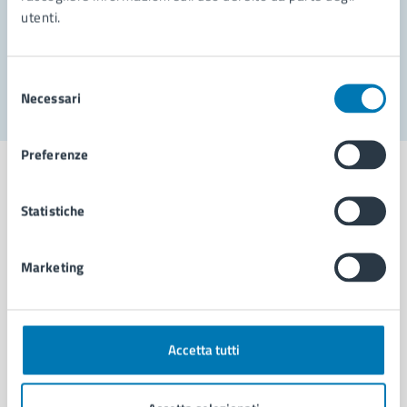
utenti.
Problemi in città
Segnala disservizio
Selezione
Necessari
del
consenso
Preferenze
Statistiche
Comune di Napoli
Marketing
AMMINISTRAZIONE
Aree amministrative
Organi di governo
Accetta tutti
Municipalità
Uffici