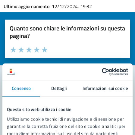
Ultimo aggiornamento:
12/12/2024, 19:32
Quanto sono chiare le informazioni su questa
pagina?
Valuta la chiarezza delle informazioni (da 1 a 5 stelle)
Seleziona il numero di stelle per valutare la chiarezza delle i
Valuta 1 stelle su 5
Valuta 2 stelle su 5
Valuta 3 stelle su 5
Valuta 4 stelle su 5
Valuta 5 stelle su 5
Consenso
Dettagli
Informazioni sui cookie
Contatta il comune
Leggi le domande frequenti
Questo sito web utilizza i cookie
Richiedi assistenza
Utilizziamo cookie tecnici di navigazione e di sessione per
garantire la corretta fruizione del sito e cookie analitici per
Prenota appuntamento
raccogliere informazioni sull'uso del sito da parte degli