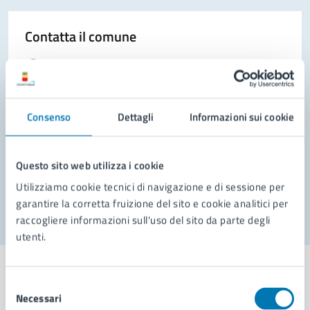
Contatta il comune
Leggi le domande frequenti
Richiedi assistenza
Consenso
Dettagli
Informazioni sui cookie
Prenota appuntamento
Problemi in città
Questo sito web utilizza i cookie
Segnala disservizio
Utilizziamo cookie tecnici di navigazione e di sessione per
garantire la corretta fruizione del sito e cookie analitici per
raccogliere informazioni sull'uso del sito da parte degli
utenti.
Selezione
Necessari
del