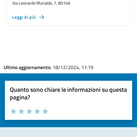
Via Leonardo Murialdo, 7, 80146
Leggi di più
Ultimo aggiornamento:
18/12/2024, 11:19
Quanto sono chiare le informazioni su questa
pagina?
Valuta la chiarezza delle informazioni (da 1 a 5 stelle)
Seleziona il numero di stelle per valutare la chiarezza delle i
Valuta 1 stelle su 5
Valuta 2 stelle su 5
Valuta 3 stelle su 5
Valuta 4 stelle su 5
Valuta 5 stelle su 5