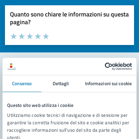
Quanto sono chiare le informazioni su questa
pagina?
Valuta la chiarezza delle informazioni (da 1 a 5 stelle)
Seleziona il numero di stelle per valutare la chiarezza delle i
Valuta 1 stelle su 5
Valuta 2 stelle su 5
Valuta 3 stelle su 5
Valuta 4 stelle su 5
Valuta 5 stelle su 5
Contatta il comune
Consenso
Dettagli
Informazioni sui cookie
Leggi le domande frequenti
Richiedi assistenza
Questo sito web utilizza i cookie
Utilizziamo cookie tecnici di navigazione e di sessione per
Prenota appuntamento
garantire la corretta fruizione del sito e cookie analitici per
raccogliere informazioni sull'uso del sito da parte degli
Problemi in città
utenti.