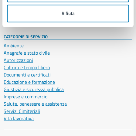
Personale amministrativo
Documenti e dati
Rifiuta
Intranet, posta aziendale e protocollo
CATEGORIE DI SERVIZIO
Ambiente
Anagrafe e stato civile
Autorizzazioni
Cultura e tempo libero
Documenti e certificati
Educazione e formazione
Giustizia e sicurezza pubblica
Imprese e commercio
Salute, benessere e assistenza
Servizi Cimiteriali
Vita lavorativa