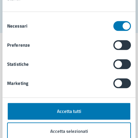
Segnala disservizio
Selezione
Necessari
del
consenso
Preferenze
Statistiche
Comune di Napoli
Marketing
AMMINISTRAZIONE
Aree amministrative
Organi di governo
Municipalità
Accetta tutti
Uffici
Enti e fondazioni
Accetta selezionati
Politici