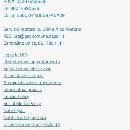
P. IVA: 01207650639
CF: 80014890638
LEI: 8156007FF4DEB97ABA09
Servizio Protocollo, URP e Albo Pretorio
PEC:
urp@pec.comune.napoli.it
Centralino unico:
0817951111
Leggi le FAQ
Prenotazione appuntamento
Segnalazione disservizio
Richiesta assistenza
Amministrazione trasparente
Informativa privacy
Cookie Policy
Social Media Policy
Note legali
Notifica atti giudiziari
Dichiarazione di accessibilità