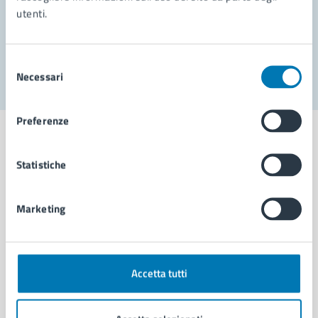
utenti.
Problemi in città
Segnala disservizio
Selezione
Necessari
del
consenso
Preferenze
Statistiche
Comune di Napoli
Marketing
AMMINISTRAZIONE
Aree amministrative
Organi di governo
Accetta tutti
Municipalità
Uffici