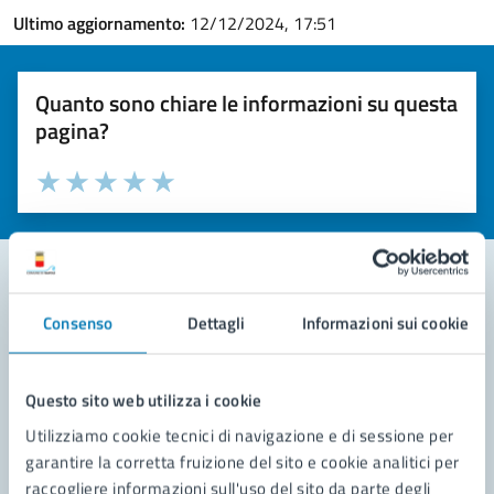
Ultimo aggiornamento:
12/12/2024, 17:51
Quanto sono chiare le informazioni su questa
pagina?
Valuta la chiarezza delle informazioni (da 1 a 5 stelle)
Seleziona il numero di stelle per valutare la chiarezza delle i
Valuta 1 stelle su 5
Valuta 2 stelle su 5
Valuta 3 stelle su 5
Valuta 4 stelle su 5
Valuta 5 stelle su 5
Consenso
Dettagli
Informazioni sui cookie
Contatta il comune
Leggi le domande frequenti
Questo sito web utilizza i cookie
Richiedi assistenza
Utilizziamo cookie tecnici di navigazione e di sessione per
garantire la corretta fruizione del sito e cookie analitici per
Prenota appuntamento
raccogliere informazioni sull'uso del sito da parte degli