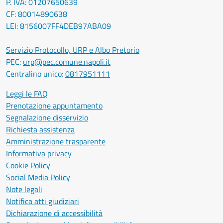
P. IVA: 01207650639
CF: 80014890638
LEI: 8156007FF4DEB97ABA09
Servizio Protocollo, URP e Albo Pretorio
PEC:
urp@pec.comune.napoli.it
Centralino unico:
0817951111
Leggi le FAQ
Prenotazione appuntamento
Segnalazione disservizio
Richiesta assistenza
Amministrazione trasparente
Informativa privacy
Cookie Policy
Social Media Policy
Note legali
Notifica atti giudiziari
Dichiarazione di accessibilità