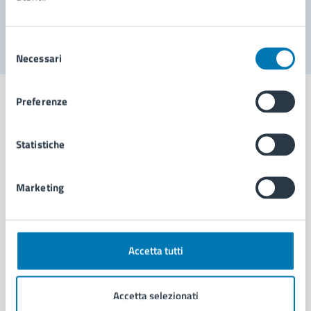
Segnala disservizio
Selezione
Necessari
del
consenso
Preferenze
Statistiche
Comune di Napoli
Marketing
AMMINISTRAZIONE
Aree amministrative
Organi di governo
Municipalità
Accetta tutti
Uffici
Enti e fondazioni
Accetta selezionati
Politici