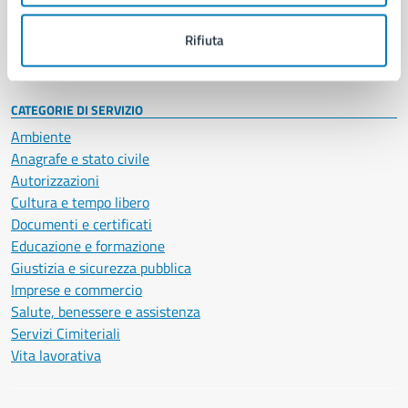
Personale amministrativo
Documenti e dati
Rifiuta
Intranet, posta aziendale e protocollo
CATEGORIE DI SERVIZIO
Ambiente
Anagrafe e stato civile
Autorizzazioni
Cultura e tempo libero
Documenti e certificati
Educazione e formazione
Giustizia e sicurezza pubblica
Imprese e commercio
Salute, benessere e assistenza
Servizi Cimiteriali
Vita lavorativa