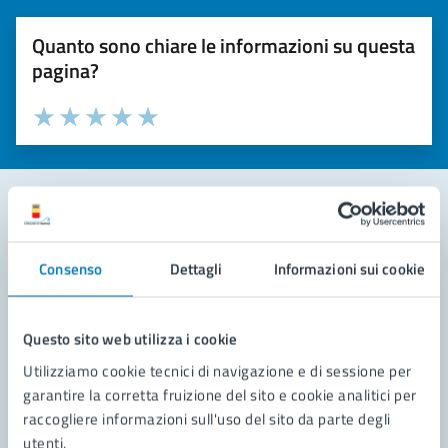
Quanto sono chiare le informazioni su questa
pagina?
Valuta la chiarezza delle informazioni (da 1 a 5 stelle)
Seleziona il numero di stelle per valutare la chiarezza delle i
Valuta 1 stelle su 5
Valuta 2 stelle su 5
Valuta 3 stelle su 5
Valuta 4 stelle su 5
Valuta 5 stelle su 5
Contatta il comune
Consenso
Dettagli
Informazioni sui cookie
Leggi le domande frequenti
Richiedi assistenza
Questo sito web utilizza i cookie
Utilizziamo cookie tecnici di navigazione e di sessione per
Prenota appuntamento
garantire la corretta fruizione del sito e cookie analitici per
raccogliere informazioni sull'uso del sito da parte degli
Problemi in città
utenti.