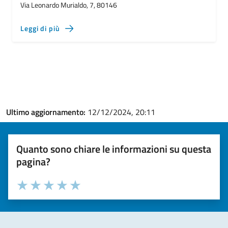
Via Leonardo Murialdo, 7, 80146
Leggi di più
Ultimo aggiornamento:
12/12/2024, 20:11
Quanto sono chiare le informazioni su questa
pagina?
Valuta la chiarezza delle informazioni (da 1 a 5 stelle)
Seleziona il numero di stelle per valutare la chiarezza delle i
Valuta 1 stelle su 5
Valuta 2 stelle su 5
Valuta 3 stelle su 5
Valuta 4 stelle su 5
Valuta 5 stelle su 5