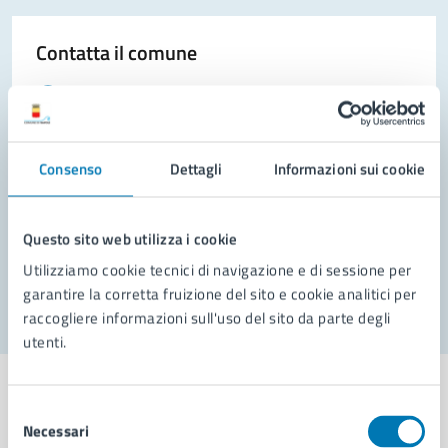
Contatta il comune
Leggi le domande frequenti
Richiedi assistenza
Consenso
Dettagli
Informazioni sui cookie
Prenota appuntamento
Problemi in città
Questo sito web utilizza i cookie
Segnala disservizio
Utilizziamo cookie tecnici di navigazione e di sessione per
garantire la corretta fruizione del sito e cookie analitici per
raccogliere informazioni sull'uso del sito da parte degli
utenti.
Selezione
Necessari
del