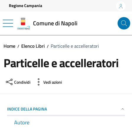
Vai ai contenuti
Vai al footer
Regione Campania
Comune di Napoli
Home
Elenco Libri
Particelle e accelleratori
Particelle e accelleratori
Condividi
Vedi azioni
INDICE DELLA PAGINA
Autore