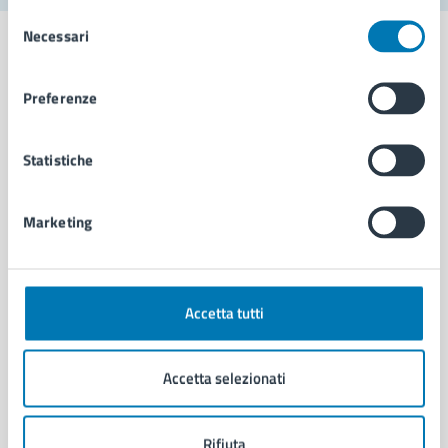
Selezione
Necessari
del
consenso
Preferenze
Comune di Napoli
Statistiche
AMMINISTRAZIONE
Aree amministrative
Marketing
Organi di governo
Municipalità
Uffici
Enti e fondazioni
Accetta tutti
Politici
Personale amministrativo
Accetta selezionati
Documenti e dati
Intranet, posta aziendale e protocollo
Rifiuta