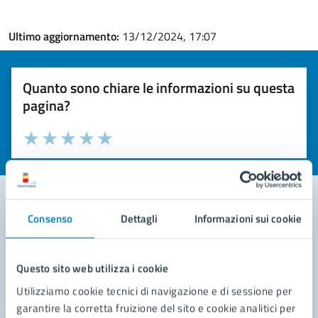
Ultimo aggiornamento:
13/12/2024, 17:07
Quanto sono chiare le informazioni su questa
pagina?
Valuta la chiarezza delle informazioni (da 1 a 5 stelle)
Seleziona il numero di stelle per valutare la chiarezza delle i
Valuta 1 stelle su 5
Valuta 2 stelle su 5
Valuta 3 stelle su 5
Valuta 4 stelle su 5
Valuta 5 stelle su 5
Consenso
Dettagli
Informazioni sui cookie
Contatta il comune
Leggi le domande frequenti
Questo sito web utilizza i cookie
Utilizziamo cookie tecnici di navigazione e di sessione per
Richiedi assistenza
garantire la corretta fruizione del sito e cookie analitici per