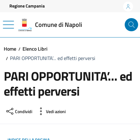
Vai ai contenuti
Vai al footer
Regione Campania
Comune di Napoli
Home
Elenco Libri
PARI OPPORTUNITA’… ed effetti perversi
PARI OPPORTUNITA’… ed
effetti perversi
Condividi
Vedi azioni
INDICE DELLA PAGINA