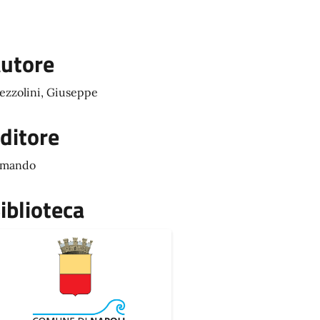
utore
ezzolini, Giuseppe
ditore
rmando
iblioteca