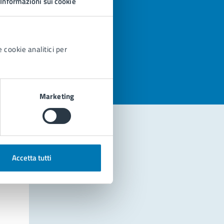
Informazioni sui cookie
azioni
 cookie analitici per
Marketing
Accetta tutti