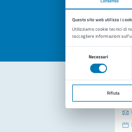
Consenso
Quan
pagi
Questo sito web utilizza i cook
Valuta la
Selezi
Utilizziamo cookie tecnici di n
Valuta 
Val
raccogliere informazioni sull'u
Selezione
Necessari
del
consenso
Con
Rifiuta