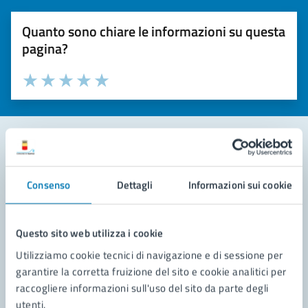
Quanto sono chiare le informazioni su questa
pagina?
Valuta la chiarezza delle informazioni (da 1 a 5 stelle)
Seleziona il numero di stelle per valutare la chiarezza delle i
Valuta 1 stelle su 5
Valuta 2 stelle su 5
Valuta 3 stelle su 5
Valuta 4 stelle su 5
Valuta 5 stelle su 5
Contatta il comune
Consenso
Dettagli
Informazioni sui cookie
Leggi le domande frequenti
Richiedi assistenza
Questo sito web utilizza i cookie
Utilizziamo cookie tecnici di navigazione e di sessione per
Prenota appuntamento
garantire la corretta fruizione del sito e cookie analitici per
raccogliere informazioni sull'uso del sito da parte degli
Problemi in città
utenti.