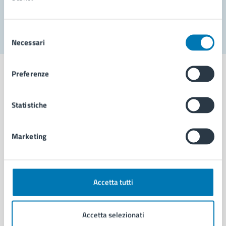
Segnala disservizio
Selezione
Necessari
del
consenso
Preferenze
Statistiche
Comune di Napoli
Marketing
AMMINISTRAZIONE
Aree amministrative
Organi di governo
Municipalità
Accetta tutti
Uffici
Enti e fondazioni
Accetta selezionati
Politici