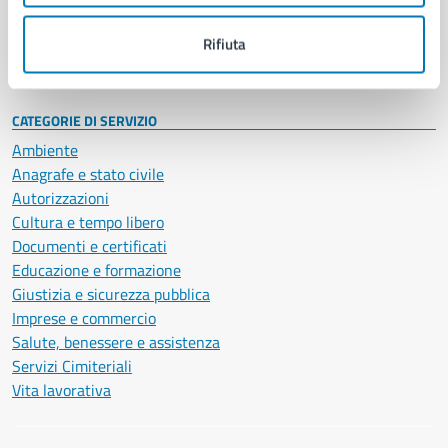
Personale amministrativo
Documenti e dati
Rifiuta
Intranet, posta aziendale e protocollo
CATEGORIE DI SERVIZIO
Ambiente
Anagrafe e stato civile
Autorizzazioni
Cultura e tempo libero
Documenti e certificati
Educazione e formazione
Giustizia e sicurezza pubblica
Imprese e commercio
Salute, benessere e assistenza
Servizi Cimiteriali
Vita lavorativa