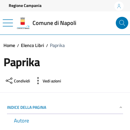
Vai ai contenuti
Vai al footer
Regione Campania
Comune di Napoli
Home
Elenco Libri
Paprika
Paprika
Condividi
Vedi azioni
INDICE DELLA PAGINA
Autore