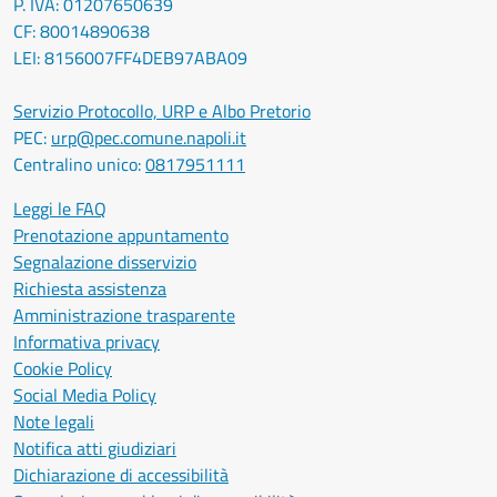
P. IVA: 01207650639
CF: 80014890638
LEI: 8156007FF4DEB97ABA09
Servizio Protocollo, URP e Albo Pretorio
PEC:
urp@pec.comune.napoli.it
Centralino unico:
0817951111
Leggi le FAQ
Prenotazione appuntamento
Segnalazione disservizio
Richiesta assistenza
Amministrazione trasparente
Informativa privacy
Cookie Policy
Social Media Policy
Note legali
Notifica atti giudiziari
Dichiarazione di accessibilità