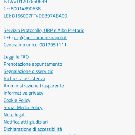
P. IVA: 01207650639
CF: 80014890638
LEI: 8156007FF4DEB97ABA09
Servizio Protocollo, URP e Albo Pretorio
PEC:
urp@pec.comune.napoli.it
Centralino unico:
0817951111
Leggi le FAQ
Prenotazione appuntamento
Segnalazione disservizio
Richiesta assistenza
Amministrazione trasparente
Informativa privacy
Cookie Policy
Social Media Policy
Note legali
Notifica atti giudiziari
Dichiarazione di accessibilità