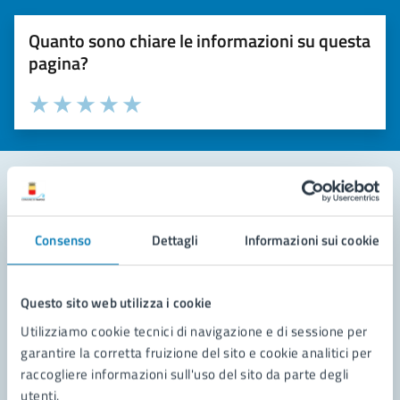
Quanto sono chiare le informazioni su questa
pagina?
Valuta la chiarezza delle informazioni (da 1 a 5 stelle)
Seleziona il numero di stelle per valutare la chiarezza delle i
Valuta 1 stelle su 5
Valuta 2 stelle su 5
Valuta 3 stelle su 5
Valuta 4 stelle su 5
Valuta 5 stelle su 5
Contatta il comune
Consenso
Dettagli
Informazioni sui cookie
Leggi le domande frequenti
Richiedi assistenza
Questo sito web utilizza i cookie
Utilizziamo cookie tecnici di navigazione e di sessione per
Prenota appuntamento
garantire la corretta fruizione del sito e cookie analitici per
raccogliere informazioni sull'uso del sito da parte degli
Problemi in città
utenti.