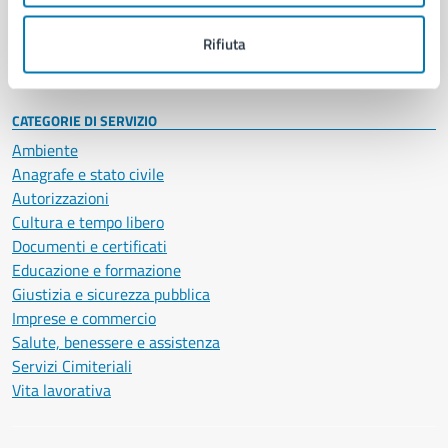
Personale amministrativo
Documenti e dati
Rifiuta
Intranet, posta aziendale e protocollo
CATEGORIE DI SERVIZIO
Ambiente
Anagrafe e stato civile
Autorizzazioni
Cultura e tempo libero
Documenti e certificati
Educazione e formazione
Giustizia e sicurezza pubblica
Imprese e commercio
Salute, benessere e assistenza
Servizi Cimiteriali
Vita lavorativa