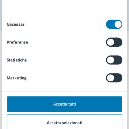
Segnala disservizio
Selezione
Necessari
del
consenso
Preferenze
Statistiche
Comune di Napoli
Marketing
AMMINISTRAZIONE
Aree amministrative
Organi di governo
Municipalità
Accetta tutti
Uffici
Enti e fondazioni
Accetta selezionati
Politici