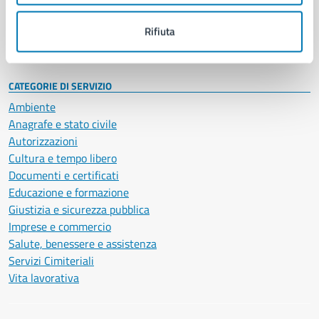
Personale amministrativo
Documenti e dati
Rifiuta
Intranet, posta aziendale e protocollo
CATEGORIE DI SERVIZIO
Ambiente
Anagrafe e stato civile
Autorizzazioni
Cultura e tempo libero
Documenti e certificati
Educazione e formazione
Giustizia e sicurezza pubblica
Imprese e commercio
Salute, benessere e assistenza
Servizi Cimiteriali
Vita lavorativa