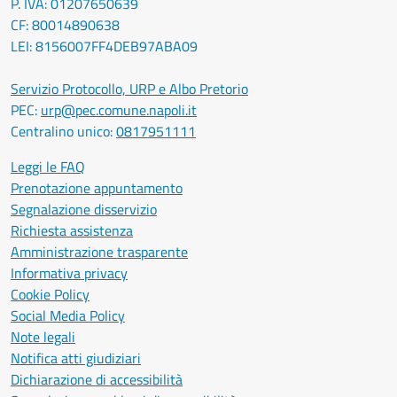
P. IVA: 01207650639
CF: 80014890638
LEI: 8156007FF4DEB97ABA09
Servizio Protocollo, URP e Albo Pretorio
PEC:
urp@pec.comune.napoli.it
Centralino unico:
0817951111
Leggi le FAQ
Prenotazione appuntamento
Segnalazione disservizio
Richiesta assistenza
Amministrazione trasparente
Informativa privacy
Cookie Policy
Social Media Policy
Note legali
Notifica atti giudiziari
Dichiarazione di accessibilità