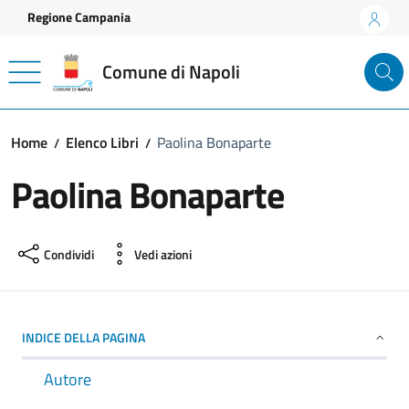
Vai ai contenuti
Vai al footer
Regione Campania
Comune di Napoli
Home
Elenco Libri
Paolina Bonaparte
Paolina Bonaparte
Condividi
Vedi azioni
INDICE DELLA PAGINA
Autore