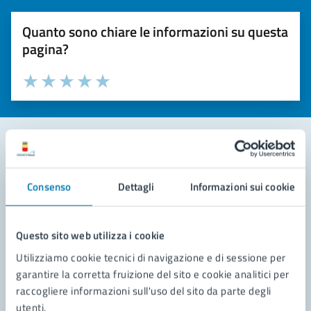
Quanto sono chiare le informazioni su questa
pagina?
Valuta la chiarezza delle informazioni (da 1 a 5 stelle)
Seleziona il numero di stelle per valutare la chiarezza delle i
Valuta 1 stelle su 5
Valuta 2 stelle su 5
Valuta 3 stelle su 5
Valuta 4 stelle su 5
Valuta 5 stelle su 5
Contatta il comune
Consenso
Dettagli
Informazioni sui cookie
Leggi le domande frequenti
Richiedi assistenza
Questo sito web utilizza i cookie
Utilizziamo cookie tecnici di navigazione e di sessione per
Prenota appuntamento
garantire la corretta fruizione del sito e cookie analitici per
raccogliere informazioni sull'uso del sito da parte degli
Problemi in città
utenti.