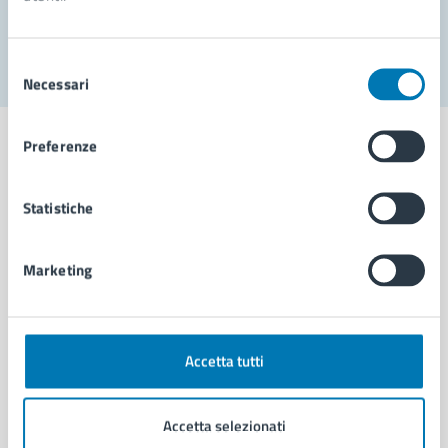
Segnala disservizio
Selezione
Necessari
del
consenso
Preferenze
Statistiche
Comune di Napoli
Marketing
AMMINISTRAZIONE
Aree amministrative
Organi di governo
Municipalità
Accetta tutti
Uffici
Enti e fondazioni
Accetta selezionati
Politici