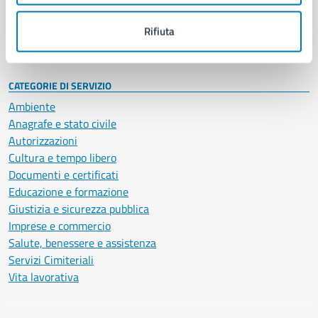
Personale amministrativo
Documenti e dati
Rifiuta
Intranet, posta aziendale e protocollo
CATEGORIE DI SERVIZIO
Ambiente
Anagrafe e stato civile
Autorizzazioni
Cultura e tempo libero
Documenti e certificati
Educazione e formazione
Giustizia e sicurezza pubblica
Imprese e commercio
Salute, benessere e assistenza
Servizi Cimiteriali
Vita lavorativa