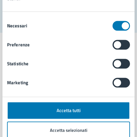
Segnala disservizio
Selezione
Necessari
del
consenso
Preferenze
Statistiche
Comune di Napoli
Marketing
AMMINISTRAZIONE
Aree amministrative
Organi di governo
Municipalità
Accetta tutti
Uffici
Enti e fondazioni
Accetta selezionati
Politici