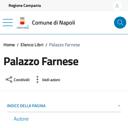
Vai ai contenuti
Vai al footer
Regione Campania
Comune di Napoli
Home
Elenco Libri
Palazzo Farnese
Palazzo Farnese
Condividi
Vedi azioni
INDICE DELLA PAGINA
Autore