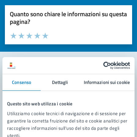
Quanto sono chiare le informazioni su questa
pagina?
Valuta la chiarezza delle informazioni (da 1 a 5 stelle)
Seleziona il numero di stelle per valutare la chiarezza delle i
Valuta 1 stelle su 5
Valuta 2 stelle su 5
Valuta 3 stelle su 5
Valuta 4 stelle su 5
Valuta 5 stelle su 5
Contatta il comune
Consenso
Dettagli
Informazioni sui cookie
Leggi le domande frequenti
Richiedi assistenza
Questo sito web utilizza i cookie
Utilizziamo cookie tecnici di navigazione e di sessione per
Prenota appuntamento
garantire la corretta fruizione del sito e cookie analitici per
raccogliere informazioni sull'uso del sito da parte degli
Problemi in città
utenti.