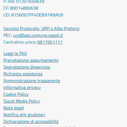
P. IVA: 01207650639
CF: 80014890638
LEI: 8156007FF4DEB97ABA09
Servizio Protocollo, URP e Albo Pretorio
PEC:
urp@pec.comune.napoli.it
Centralino unico:
0817951111
Leggi le FAQ
Prenotazione appuntamento
Segnalazione disservizio
Richiesta assistenza
Amministrazione trasparente
Informativa privacy
Cookie Policy
Social Media Policy
Note legali
Notifica atti giudiziari
Dichiarazione di accessibilità