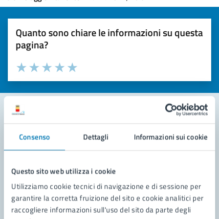
Quanto sono chiare le informazioni su questa
pagina?
Valuta la chiarezza delle informazioni (da 1 a 5 stelle)
Seleziona il numero di stelle per valutare la chiarezza delle i
Valuta 1 stelle su 5
Valuta 2 stelle su 5
Valuta 3 stelle su 5
Valuta 4 stelle su 5
Valuta 5 stelle su 5
Contatta il comune
Consenso
Dettagli
Informazioni sui cookie
Leggi le domande frequenti
Questo sito web utilizza i cookie
Richiedi assistenza
Utilizziamo cookie tecnici di navigazione e di sessione per
Prenota appuntamento
garantire la corretta fruizione del sito e cookie analitici per
raccogliere informazioni sull'uso del sito da parte degli