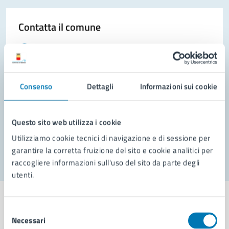
Contatta il comune
Leggi le domande frequenti
Richiedi assistenza
Consenso
Dettagli
Informazioni sui cookie
Prenota appuntamento
Problemi in città
Questo sito web utilizza i cookie
Segnala disservizio
Utilizziamo cookie tecnici di navigazione e di sessione per
garantire la corretta fruizione del sito e cookie analitici per
raccogliere informazioni sull'uso del sito da parte degli
utenti.
Selezione
Necessari
del