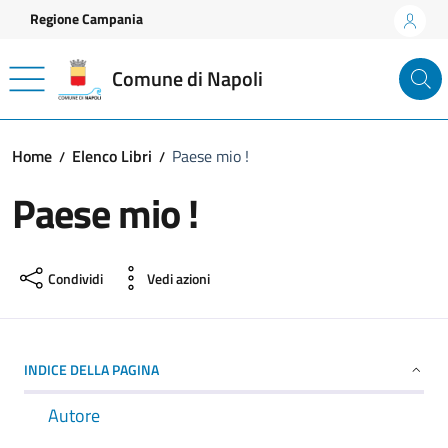
Vai ai contenuti
Vai al footer
Regione Campania
Comune di Napoli
Home
Elenco Libri
Paese mio !
Paese mio !
Condividi
Vedi azioni
INDICE DELLA PAGINA
Autore