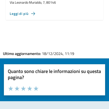
Via Leonardo Murialdo, 7, 80146
Leggi di più
Ultimo aggiornamento:
18/12/2024, 11:19
Quanto sono chiare le informazioni su questa
pagina?
Valuta la chiarezza delle informazioni (da 1 a 5 stelle)
Seleziona il numero di stelle per valutare la chiarezza delle i
Valuta 1 stelle su 5
Valuta 2 stelle su 5
Valuta 3 stelle su 5
Valuta 4 stelle su 5
Valuta 5 stelle su 5