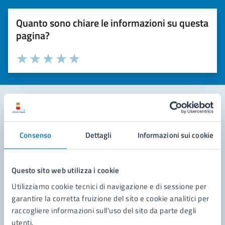
Quanto sono chiare le informazioni su questa
pagina?
Valuta la chiarezza delle informazioni (da 1 a 5 stelle)
Seleziona il numero di stelle per valutare la chiarezza delle i
Valuta 1 stelle su 5
Valuta 2 stelle su 5
Valuta 3 stelle su 5
Valuta 4 stelle su 5
Valuta 5 stelle su 5
Contatta il comune
Consenso
Dettagli
Informazioni sui cookie
Leggi le domande frequenti
Richiedi assistenza
Questo sito web utilizza i cookie
Utilizziamo cookie tecnici di navigazione e di sessione per
Prenota appuntamento
garantire la corretta fruizione del sito e cookie analitici per
raccogliere informazioni sull'uso del sito da parte degli
Problemi in città
utenti.