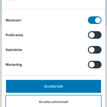
Segnala disservizio
Selezione
Necessari
del
consenso
Preferenze
Statistiche
Comune di Napoli
Marketing
AMMINISTRAZIONE
Aree amministrative
Organi di governo
Municipalità
Accetta tutti
Uffici
Enti e fondazioni
Accetta selezionati
Politici