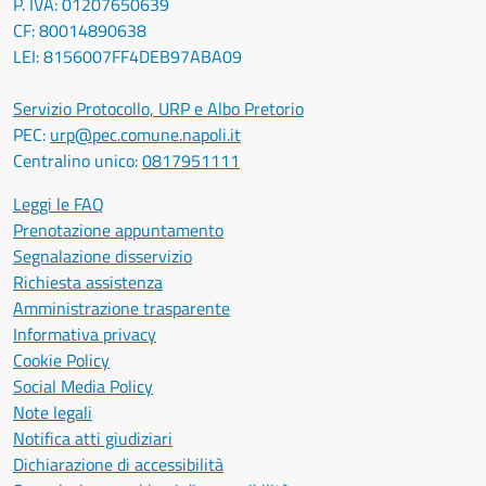
P. IVA: 01207650639
CF: 80014890638
LEI: 8156007FF4DEB97ABA09
Servizio Protocollo, URP e Albo Pretorio
PEC:
urp@pec.comune.napoli.it
Centralino unico:
0817951111
Leggi le FAQ
Prenotazione appuntamento
Segnalazione disservizio
Richiesta assistenza
Amministrazione trasparente
Informativa privacy
Cookie Policy
Social Media Policy
Note legali
Notifica atti giudiziari
Dichiarazione di accessibilità