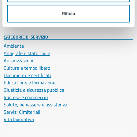
Personale amministrativo
Documenti e dati
Rifiuta
Intranet, posta aziendale e protocollo
CATEGORIE DI SERVIZIO
Ambiente
Anagrafe e stato civile
Autorizzazioni
Cultura e tempo libero
Documenti e certificati
Educazione e formazione
Giustizia e sicurezza pubblica
Imprese e commercio
Salute, benessere e assistenza
Servizi Cimiteriali
Vita lavorativa