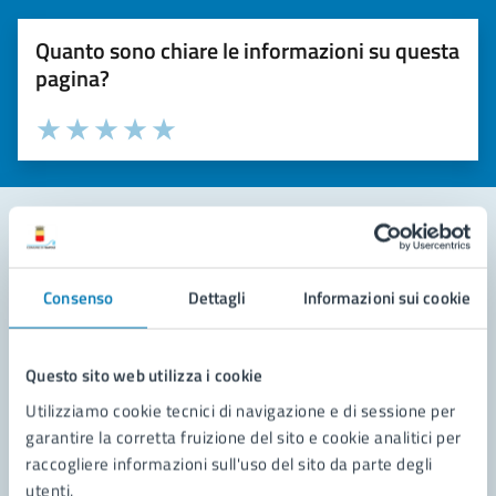
Quanto sono chiare le informazioni su questa
pagina?
Valuta la chiarezza delle informazioni (da 1 a 5 stelle)
Seleziona il numero di stelle per valutare la chiarezza delle i
Valuta 1 stelle su 5
Valuta 2 stelle su 5
Valuta 3 stelle su 5
Valuta 4 stelle su 5
Valuta 5 stelle su 5
Contatta il comune
Consenso
Dettagli
Informazioni sui cookie
Leggi le domande frequenti
Richiedi assistenza
Questo sito web utilizza i cookie
Utilizziamo cookie tecnici di navigazione e di sessione per
Prenota appuntamento
garantire la corretta fruizione del sito e cookie analitici per
raccogliere informazioni sull'uso del sito da parte degli
Problemi in città
utenti.