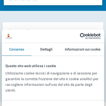
Valuta 1 stelle su 5
Valuta 2 stelle su 5
Valuta 3 stelle su 5
Valuta 4 stelle su 5
Valuta 5 stelle su 5
Contatta il comune
Leggi le domande frequenti
Consenso
Dettagli
Informazioni sui cookie
Richiedi assistenza
Prenota appuntamento
Questo sito web utilizza i cookie
Problemi in città
Utilizziamo cookie tecnici di navigazione e di sessione per
garantire la corretta fruizione del sito e cookie analitici per
Segnala disservizio
raccogliere informazioni sull'uso del sito da parte degli
utenti.