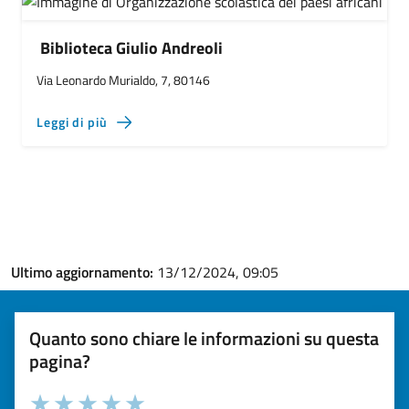
Biblioteca Giulio Andreoli
Via Leonardo Murialdo, 7, 80146
Leggi di più
Ultimo aggiornamento:
13/12/2024, 09:05
Quanto sono chiare le informazioni su questa
pagina?
Valuta la chiarezza delle informazioni (da 1 a 5 stelle)
Seleziona il numero di stelle per valutare la chiarezza delle i