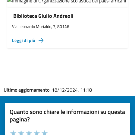
Biblioteca Giulio Andreoli
Via Leonardo Murialdo, 7, 80146
Leggi di più
Ultimo aggiornamento:
18/12/2024, 11:18
Quanto sono chiare le informazioni su questa
pagina?
Valuta la chiarezza delle informazioni (da 1 a 5 stelle)
Seleziona il numero di stelle per valutare la chiarezza delle i