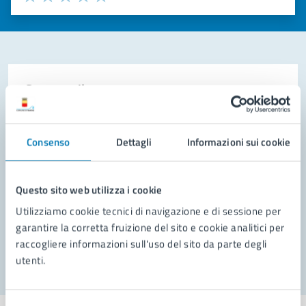
Valuta 1 stelle su 5
Valuta 2 stelle su 5
Valuta 3 stelle su 5
Valuta 4 stelle su 5
Valuta 5 stelle su 5
Contatta il comune
Leggi le domande frequenti
Consenso
Dettagli
Informazioni sui cookie
Richiedi assistenza
Prenota appuntamento
Questo sito web utilizza i cookie
Problemi in città
Utilizziamo cookie tecnici di navigazione e di sessione per
garantire la corretta fruizione del sito e cookie analitici per
Segnala disservizio
raccogliere informazioni sull'uso del sito da parte degli
utenti.