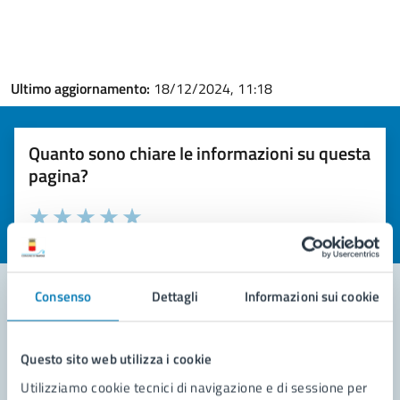
Ultimo aggiornamento:
18/12/2024, 11:18
Quanto sono chiare le informazioni su questa
pagina?
Valuta la chiarezza delle informazioni (da 1 a 5 stelle)
Seleziona il numero di stelle per valutare la chiarezza delle i
Valuta 1 stelle su 5
Valuta 2 stelle su 5
Valuta 3 stelle su 5
Valuta 4 stelle su 5
Valuta 5 stelle su 5
Consenso
Dettagli
Informazioni sui cookie
Contatta il comune
Questo sito web utilizza i cookie
Leggi le domande frequenti
Utilizziamo cookie tecnici di navigazione e di sessione per