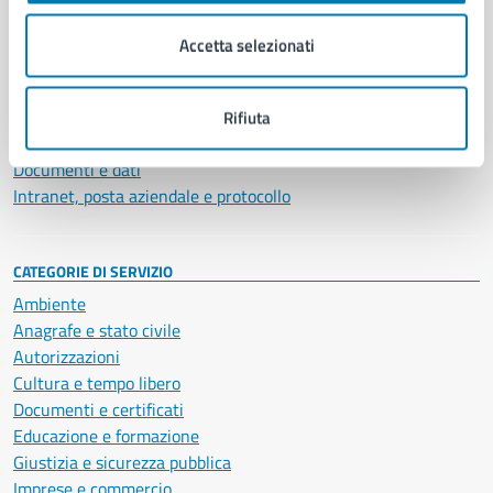
Organi di governo
Municipalità
Accetta selezionati
Uffici
Enti e fondazioni
Politici
Rifiuta
Personale amministrativo
Documenti e dati
Intranet, posta aziendale e protocollo
CATEGORIE DI SERVIZIO
Ambiente
Anagrafe e stato civile
Autorizzazioni
Cultura e tempo libero
Documenti e certificati
Educazione e formazione
Giustizia e sicurezza pubblica
Imprese e commercio