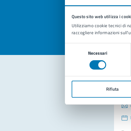
pagi
Questo sito web utilizza i cook
Valuta la
Selezi
Utilizziamo cookie tecnici di n
Valuta 
Val
raccogliere informazioni sull'u
Selezione
Necessari
del
consenso
Con
Rifiuta