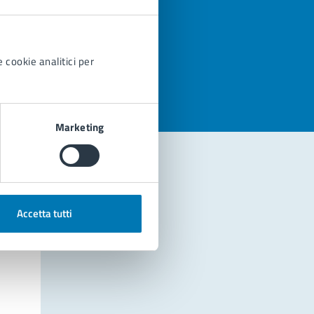
azioni
 cookie analitici per
Marketing
Accetta tutti