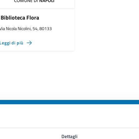
Biblioteca Flora
Via Nicola Nicolini, 54, 80133
Leggi di più
to sono chiare le informazioni su questa
Dettagli