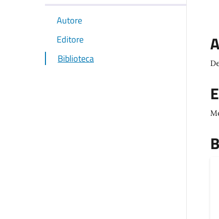
Autore
A
Editore
Biblioteca
De
E
M
B