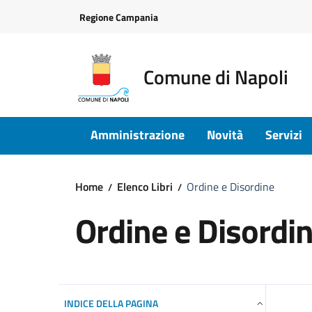
Vai ai contenuti
Vai al footer
Regione Campania
Comune di Napoli
Amministrazione
Novità
Servizi
Home
Elenco Libri
Ordine e Disordine
Ordine e Disordi
INDICE DELLA PAGINA