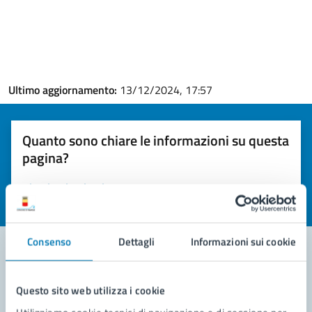
Ultimo aggiornamento:
13/12/2024, 17:57
Quanto sono chiare le informazioni su questa
pagina?
Valuta la chiarezza delle informazioni (da 1 a 5 stelle)
Seleziona il numero di stelle per valutare la chiarezza delle i
Valuta 1 stelle su 5
Valuta 2 stelle su 5
Valuta 3 stelle su 5
Valuta 4 stelle su 5
Valuta 5 stelle su 5
Consenso
Dettagli
Informazioni sui cookie
Contatta il comune
Questo sito web utilizza i cookie