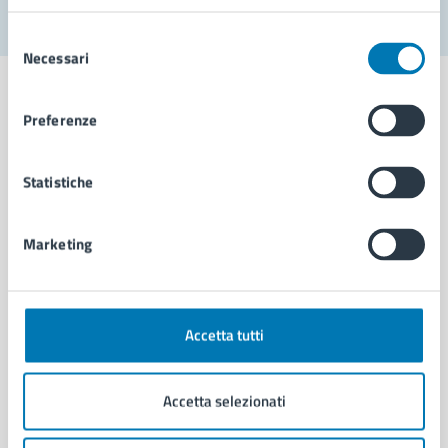
Selezione
Necessari
del
consenso
Preferenze
Comune di Napoli
Statistiche
AMMINISTRAZIONE
Marketing
Aree amministrative
Organi di governo
Municipalità
Uffici
Accetta tutti
Enti e fondazioni
Politici
Accetta selezionati
Personale amministrativo
Documenti e dati