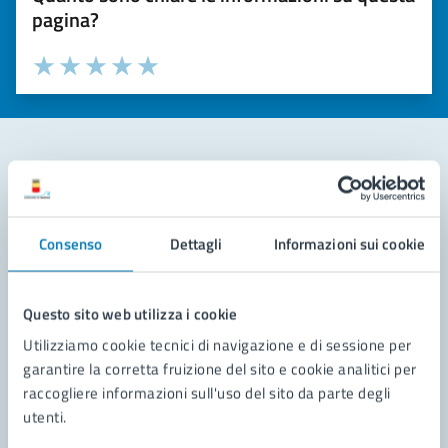
pagina?
Valuta la chiarezza delle informazioni (da 1 a 5 stelle)
Seleziona il numero di stelle per valutare la chiarezza delle i
Valuta 1 stelle su 5
Valuta 2 stelle su 5
Valuta 3 stelle su 5
Valuta 4 stelle su 5
Valuta 5 stelle su 5
Contatta il comune
Leggi le domande frequenti
Consenso
Dettagli
Informazioni sui cookie
Richiedi assistenza
Questo sito web utilizza i cookie
Prenota appuntamento
Utilizziamo cookie tecnici di navigazione e di sessione per
garantire la corretta fruizione del sito e cookie analitici per
Problemi in città
raccogliere informazioni sull'uso del sito da parte degli
utenti.
Segnala disservizio