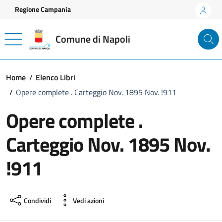
Vai ai contenuti
Vai al footer
Regione Campania
Comune di Napoli
Home
Elenco Libri
Opere complete . Carteggio Nov. 1895 Nov. !911
Opere complete .
Carteggio Nov. 1895 Nov.
!911
Condividi
Vedi azioni