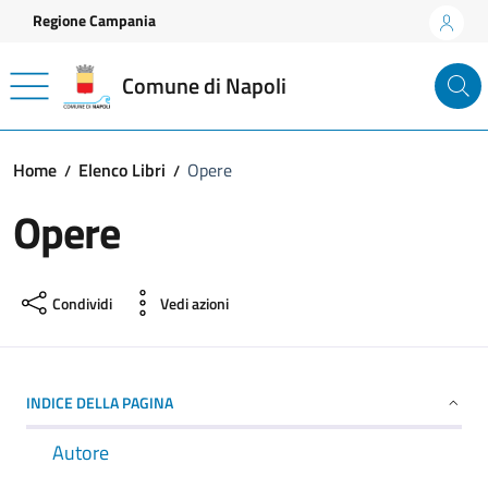
Vai ai contenuti
Vai al footer
Regione Campania
Comune di Napoli
Home
Elenco Libri
Opere
Opere
Condividi
Vedi azioni
INDICE DELLA PAGINA
Autore