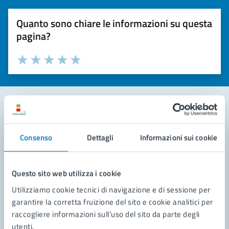
Quanto sono chiare le informazioni su questa
pagina?
Valuta la chiarezza delle informazioni (da 1 a 5 stelle)
Seleziona il numero di stelle per valutare la chiarezza delle i
Valuta 1 stelle su 5
Valuta 2 stelle su 5
Valuta 3 stelle su 5
Valuta 4 stelle su 5
Valuta 5 stelle su 5
Contatta il comune
Consenso
Dettagli
Informazioni sui cookie
Leggi le domande frequenti
Richiedi assistenza
Questo sito web utilizza i cookie
Utilizziamo cookie tecnici di navigazione e di sessione per
Prenota appuntamento
garantire la corretta fruizione del sito e cookie analitici per
raccogliere informazioni sull'uso del sito da parte degli
Problemi in città
utenti.