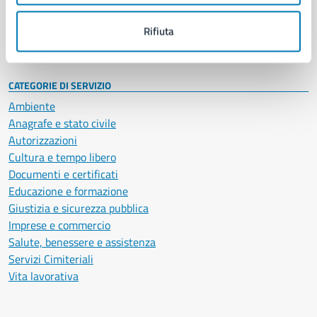
Personale amministrativo
Documenti e dati
Rifiuta
Intranet, posta aziendale e protocollo
CATEGORIE DI SERVIZIO
Ambiente
Anagrafe e stato civile
Autorizzazioni
Cultura e tempo libero
Documenti e certificati
Educazione e formazione
Giustizia e sicurezza pubblica
Imprese e commercio
Salute, benessere e assistenza
Servizi Cimiteriali
Vita lavorativa