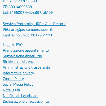
P. IVA: 01207650639
CF: 80014890638
LEI: 8156007FF4DEB97ABA09
Servizio Protocollo, URP e Albo Pretorio
PEC:
urp@pec.comune.napoli.it
Centralino unico:
0817951111
Leggi le FAQ
Prenotazione appuntamento
Segnalazione disservizio
Richiesta assistenza
Amministrazione trasparente
Informativa privacy
Cookie Policy
Social Media Policy
Note legali
Notifica atti giudiziari
Dichiarazione di accessibilità