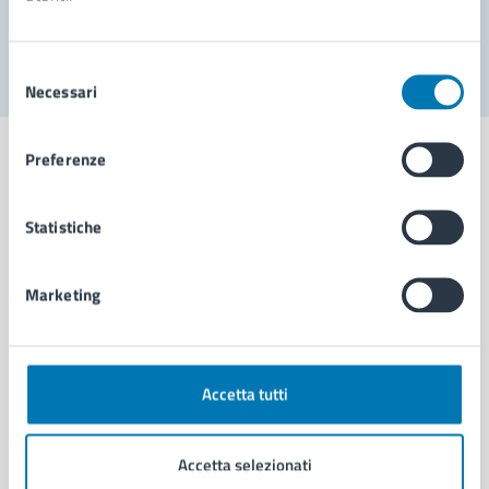
Segnala disservizio
Selezione
Necessari
del
consenso
Preferenze
Statistiche
Comune di Napoli
Marketing
AMMINISTRAZIONE
Aree amministrative
Organi di governo
Municipalità
Accetta tutti
Uffici
Enti e fondazioni
Accetta selezionati
Politici