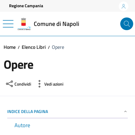
Vai ai contenuti
Vai al footer
Regione Campania
Comune di Napoli
Home
Elenco Libri
Opere
Opere
Condividi
Vedi azioni
INDICE DELLA PAGINA
Autore