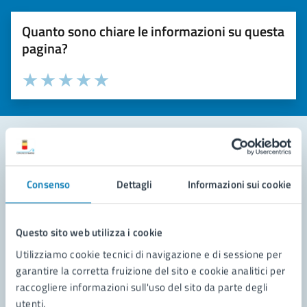
Quanto sono chiare le informazioni su questa
pagina?
Valuta la chiarezza delle informazioni (da 1 a 5 stelle)
Seleziona il numero di stelle per valutare la chiarezza delle i
Valuta 1 stelle su 5
Valuta 2 stelle su 5
Valuta 3 stelle su 5
Valuta 4 stelle su 5
Valuta 5 stelle su 5
Contatta il comune
Consenso
Dettagli
Informazioni sui cookie
Leggi le domande frequenti
Richiedi assistenza
Questo sito web utilizza i cookie
Utilizziamo cookie tecnici di navigazione e di sessione per
Prenota appuntamento
garantire la corretta fruizione del sito e cookie analitici per
raccogliere informazioni sull'uso del sito da parte degli
Problemi in città
utenti.