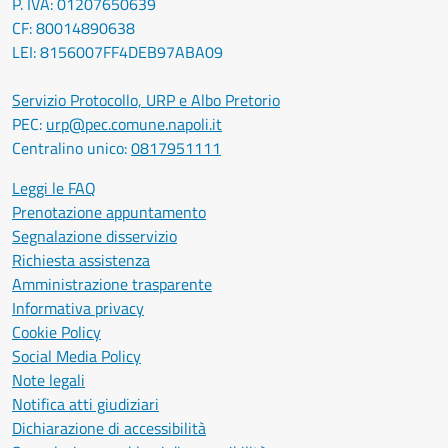
P. IVA: 01207650639
CF: 80014890638
LEI: 8156007FF4DEB97ABA09
Servizio Protocollo, URP e Albo Pretorio
PEC:
urp@pec.comune.napoli.it
Centralino unico:
0817951111
Leggi le FAQ
Prenotazione appuntamento
Segnalazione disservizio
Richiesta assistenza
Amministrazione trasparente
Informativa privacy
Cookie Policy
Social Media Policy
Note legali
Notifica atti giudiziari
Dichiarazione di accessibilità