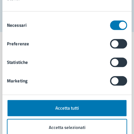
Segnala disservizio
Selezione
Necessari
del
consenso
Preferenze
Statistiche
Comune di Napoli
Marketing
AMMINISTRAZIONE
Aree amministrative
Organi di governo
Municipalità
Accetta tutti
Uffici
Enti e fondazioni
Accetta selezionati
Politici