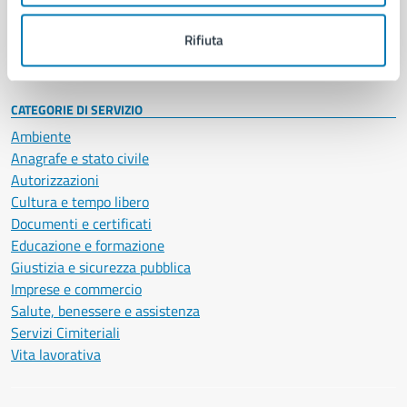
Personale amministrativo
Documenti e dati
Rifiuta
Intranet, posta aziendale e protocollo
CATEGORIE DI SERVIZIO
Ambiente
Anagrafe e stato civile
Autorizzazioni
Cultura e tempo libero
Documenti e certificati
Educazione e formazione
Giustizia e sicurezza pubblica
Imprese e commercio
Salute, benessere e assistenza
Servizi Cimiteriali
Vita lavorativa