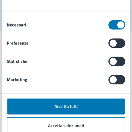
Segnala disservizio
Selezione
Necessari
del
consenso
Preferenze
Statistiche
Comune di Napoli
Marketing
AMMINISTRAZIONE
Aree amministrative
Organi di governo
Municipalità
Accetta tutti
Uffici
Enti e fondazioni
Accetta selezionati
Politici