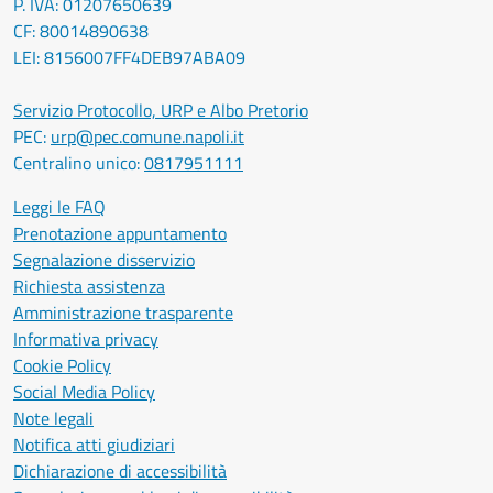
P. IVA: 01207650639
CF: 80014890638
LEI: 8156007FF4DEB97ABA09
Servizio Protocollo, URP e Albo Pretorio
PEC:
urp@pec.comune.napoli.it
Centralino unico:
0817951111
Leggi le FAQ
Prenotazione appuntamento
Segnalazione disservizio
Richiesta assistenza
Amministrazione trasparente
Informativa privacy
Cookie Policy
Social Media Policy
Note legali
Notifica atti giudiziari
Dichiarazione di accessibilità