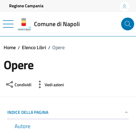
Vai ai contenuti
Vai al footer
Regione Campania
Comune di Napoli
Home
Elenco Libri
Opere
Opere
Condividi
Vedi azioni
INDICE DELLA PAGINA
Autore