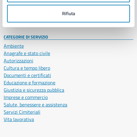
Personale amministrativo
Documenti e dati
Rifiuta
Intranet, posta aziendale e protocollo
CATEGORIE DI SERVIZIO
Ambiente
Anagrafe e stato civile
Autorizzazioni
Cultura e tempo libero
Documenti e certificati
Educazione e formazione
Giustizia e sicurezza pubblica
Imprese e commercio
Salute, benessere e assistenza
Servizi Cimiteriali
Vita lavorativa