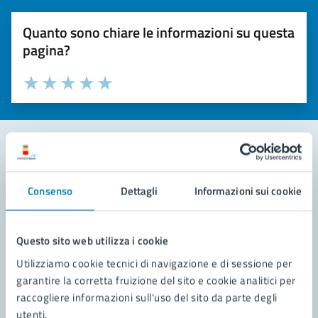
Quanto sono chiare le informazioni su questa
pagina?
Valuta la chiarezza delle informazioni (da 1 a 5 stelle)
Seleziona il numero di stelle per valutare la chiarezza delle i
Valuta 1 stelle su 5
Valuta 2 stelle su 5
Valuta 3 stelle su 5
Valuta 4 stelle su 5
Valuta 5 stelle su 5
Contatta il comune
Consenso
Dettagli
Informazioni sui cookie
Leggi le domande frequenti
Richiedi assistenza
Questo sito web utilizza i cookie
Utilizziamo cookie tecnici di navigazione e di sessione per
Prenota appuntamento
garantire la corretta fruizione del sito e cookie analitici per
raccogliere informazioni sull'uso del sito da parte degli
Problemi in città
utenti.