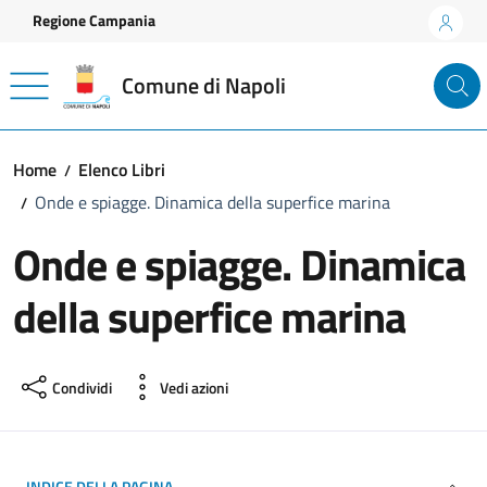
Vai ai contenuti
Vai al footer
Regione Campania
Comune di Napoli
Home
Elenco Libri
Onde e spiagge. Dinamica della superfice marina
Onde e spiagge. Dinamica
della superfice marina
Condividi
Vedi azioni
INDICE DELLA PAGINA