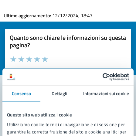
Ultimo aggiornamento:
12/12/2024, 18:47
Quanto sono chiare le informazioni su questa
pagina?
Valuta la chiarezza delle informazioni (da 1 a 5 stelle)
Seleziona il numero di stelle per valutare la chiarezza delle i
Valuta 1 stelle su 5
Valuta 2 stelle su 5
Valuta 3 stelle su 5
Valuta 4 stelle su 5
Valuta 5 stelle su 5
Consenso
Dettagli
Informazioni sui cookie
Contatta il comune
Leggi le domande frequenti
Questo sito web utilizza i cookie
Utilizziamo cookie tecnici di navigazione e di sessione per
Richiedi assistenza
garantire la corretta fruizione del sito e cookie analitici per