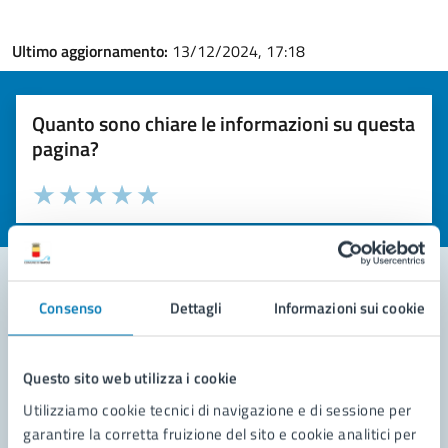
Ultimo aggiornamento:
13/12/2024, 17:18
Quanto sono chiare le informazioni su questa
pagina?
Valuta la chiarezza delle informazioni (da 1 a 5 stelle)
Seleziona il numero di stelle per valutare la chiarezza delle i
Valuta 1 stelle su 5
Valuta 2 stelle su 5
Valuta 3 stelle su 5
Valuta 4 stelle su 5
Valuta 5 stelle su 5
Consenso
Dettagli
Informazioni sui cookie
Contatta il comune
Leggi le domande frequenti
Questo sito web utilizza i cookie
Utilizziamo cookie tecnici di navigazione e di sessione per
Richiedi assistenza
garantire la corretta fruizione del sito e cookie analitici per