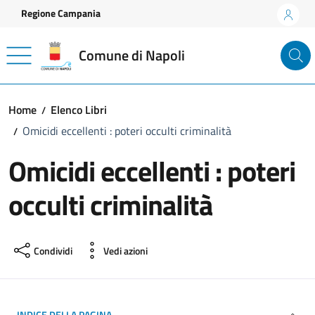
Vai ai contenuti
Vai al footer
Regione Campania
Comune di Napoli
Home
Elenco Libri
Omicidi eccellenti : poteri occulti criminalità
Omicidi eccellenti : poteri
occulti criminalità
Condividi
Vedi azioni
INDICE DELLA PAGINA