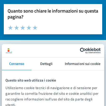
Quanto sono chiare le informazioni su questa
pagina?
Valuta la chiarezza delle informazioni (da 1 a 5 stelle)
Seleziona il numero di stelle per valutare la chiarezza delle i
Valuta 1 stelle su 5
Valuta 2 stelle su 5
Valuta 3 stelle su 5
Valuta 4 stelle su 5
Valuta 5 stelle su 5
Contatta il comune
Consenso
Dettagli
Informazioni sui cookie
Leggi le domande frequenti
Richiedi assistenza
Questo sito web utilizza i cookie
Utilizziamo cookie tecnici di navigazione e di sessione per
Prenota appuntamento
garantire la corretta fruizione del sito e cookie analitici per
raccogliere informazioni sull'uso del sito da parte degli
Problemi in città
utenti.