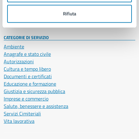
Personale amministrativo
Documenti e dati
Rifiuta
Intranet, posta aziendale e protocollo
CATEGORIE DI SERVIZIO
Ambiente
Anagrafe e stato civile
Autorizzazioni
Cultura e tempo libero
Documenti e certificati
Educazione e formazione
Giustizia e sicurezza pubblica
Imprese e commercio
Salute, benessere e assistenza
Servizi Cimiteriali
Vita lavorativa