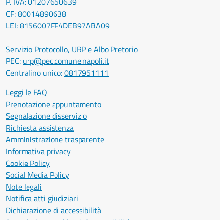
P. IVA: 01207650639
CF: 80014890638
LEI: 8156007FF4DEB97ABA09
Servizio Protocollo, URP e Albo Pretorio
PEC:
urp@pec.comune.napoli.it
Centralino unico:
0817951111
Leggi le FAQ
Prenotazione appuntamento
Segnalazione disservizio
Richiesta assistenza
Amministrazione trasparente
Informativa privacy
Cookie Policy
Social Media Policy
Note legali
Notifica atti giudiziari
Dichiarazione di accessibilità