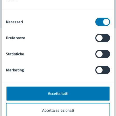
Segnala disservizio
Selezione
Necessari
del
consenso
Preferenze
Statistiche
Comune di Napoli
Marketing
AMMINISTRAZIONE
Aree amministrative
Organi di governo
Municipalità
Accetta tutti
Uffici
Enti e fondazioni
Accetta selezionati
Politici