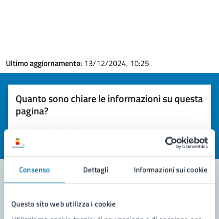
Ultimo aggiornamento:
13/12/2024, 10:25
Quanto sono chiare le informazioni su questa
pagina?
Valuta la chiarezza delle informazioni (da 1 a 5 stelle)
Seleziona il numero di stelle per valutare la chiarezza delle i
Valuta 1 stelle su 5
Valuta 2 stelle su 5
Valuta 3 stelle su 5
Valuta 4 stelle su 5
Valuta 5 stelle su 5
Consenso
Dettagli
Informazioni sui cookie
Contatta il comune
Questo sito web utilizza i cookie